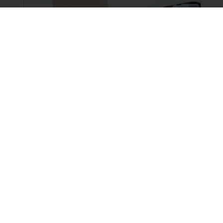
NEUE BILDERGALERIEN
15.06.2026
3-Länder-Symposium von
REGEDENT in Bregenz
16 Fotos