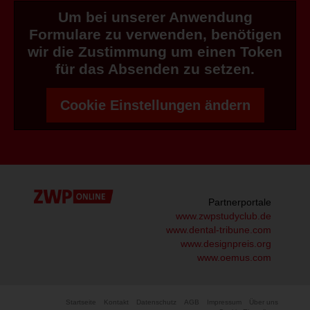
Um bei unserer Anwendung
Formulare zu verwenden, benötigen
wir die Zustimmung um einen Token
für das Absenden zu setzen.
Cookie Einstellungen ändern
Partnerportale
www.zwpstudyclub.de
www.dental-tribune.com
www.designpreis.org
www.oemus.com
Startseite
Kontakt
Datenschutz
AGB
Impressum
Über uns