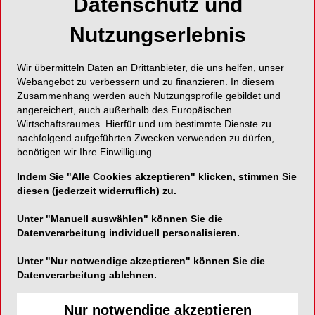
Datenschutz und
Hu-Friedy präsentiert neues Scaling Sortiment!
Nutzungserlebnis
Wir übermitteln Daten an Drittanbieter, die uns helfen, unser
Webangebot zu verbessern und zu finanzieren. In diesem
Hu-Friedy Mfg. Co., LLC. – European
Zusammenhang werden auch Nutzungsprofile gebildet und
angereichert, auch außerhalb des Europäischen
Headquarters
Wirtschaftsraumes. Hierfür und um bestimmte Dienste zu
Lyoner Strasse 9
nachfolgend aufgeführten Zwecken verwenden zu dürfen,
benötigen wir Ihre Einwilligung.
60528 Frankfurt am Main
Indem Sie "Alle Cookies akzeptieren" klicken, stimmen Sie
Telefon:
00800-48 37 43 39
diesen (jederzeit widerruflich) zu.
Fax:
00800-48 37 43 40
Unter "Manuell auswählen" können Sie die
E-Mail:
info@hufriedy.eu
Datenverarbeitung individuell personalisieren.
Unter "Nur notwendige akzeptieren" können Sie die
Datenverarbeitung ablehnen.
Nur notwendige akzeptieren