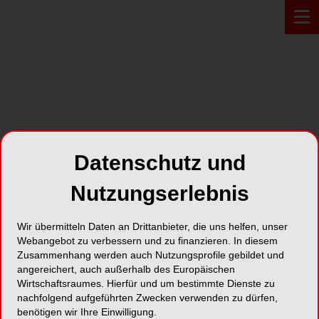
PROFIL*
Datenschutz und
Deutsche Gesellschaft für
Nutzungserlebnis
Longevity in der Zahnmedizin
e.V.
Wir übermitteln Daten an Drittanbieter, die uns helfen, unser
Webangebot zu verbessern und zu finanzieren. In diesem
Kreuzbergstrasse 16
Zusammenhang werden auch Nutzungsprofile gebildet und
42899 Remscheid
angereichert, auch außerhalb des Europäischen
Wirtschaftsraumes. Hierfür und um bestimmte Dienste zu
nachfolgend aufgeführten Zwecken verwenden zu dürfen,
Karte
benötigen wir Ihre Einwilligung.