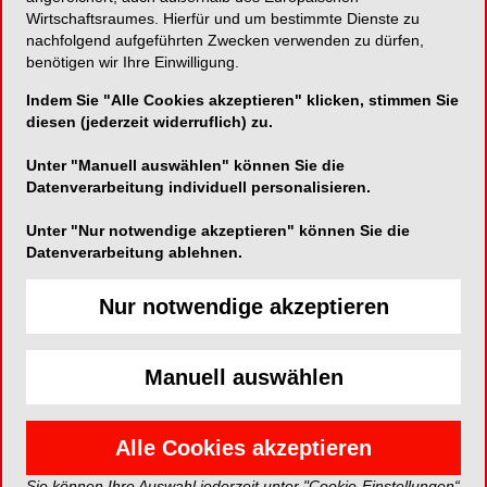
Wirtschaftsraumes. Hierfür und um bestimmte Dienste zu
Zahnärztekammer Westfalen-
nachfolgend aufgeführten Zwecken verwenden zu dürfen,
Lippe
benötigen wir Ihre Einwilligung.
Indem Sie "Alle Cookies akzeptieren" klicken, stimmen Sie
Auf der Horst 29
diesen (jederzeit widerruflich) zu.
48147 Münster
Unter "Manuell auswählen" können Sie die
Datenverarbeitung individuell personalisieren.
Karte
Unter "Nur notwendige akzeptieren" können Sie die
Datenverarbeitung ablehnen.
Website:
http://www.zahnaerzte-wl.de
Nur notwendige akzeptieren
Telefon:
0251-5070
Manuell auswählen
Fax:
0251-7507570
E-Mail:
ZAEKWL@t-online.de
Alle Cookies akzeptieren
Sie können Ihre Auswahl jederzeit unter "Cookie-Einstellungen“