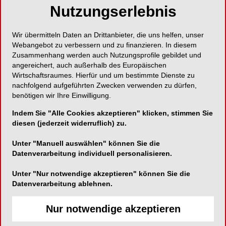
Nutzungserlebnis
Thema: Ästhetische Medizin und Zahnmedizin -
bewährte Verfahren und aktuelle Trends
Wir übermitteln Daten an Drittanbieter, die uns helfen, unser
Am 15. und 16. Juni 2018 lädt die Internationale
Webangebot zu verbessern und zu finanzieren. In diesem
Gesellschaft für Ästhetische Medizin e.V. (IGÄM) zum
Zusammenhang werden auch Nutzungsprofile gebildet und
Gemeinsamen Kongress für Ästhetische Chirurgie und
angereichert, auch außerhalb des Europäischen
Kosmetische Zahnmedizin nach Lindau ein. Die
Wirtschaftsraumes. Hierfür und um bestimmte Dienste zu
Veranstaltung findet in Kooperation mit der
nachfolgend aufgeführten Zwecken verwenden zu dürfen,
Jahrestagung der Deutschen Gesellschaft für
benötigen wir Ihre Einwilligung.
Kosmetische Zahnmedizin (DGKZ) statt.
Indem Sie "Alle Cookies akzeptieren" klicken, stimmen Sie
Programmtechnisch wird erneut ein
diesen (jederzeit widerruflich) zu.
therapieübergreifender Ansatz gewählt, um eine für alle
Spezialisten der Ästhetischen Medizin und Zahnmedizin
Unter "Manuell auswählen" können Sie die
relevante Thematik präsentieren zu können. So wird
Datenverarbeitung individuell personalisieren.
der Eröffnungsteil des gemeinsamen Kongresses von
Teilnehmern beider Fachverbände als gemeinsames
Unter "Nur notwendige akzeptieren" können Sie die
Podium 
Das schöne Gesicht
 gestaltet, bei dem dieses
Datenverarbeitung ablehnen.
Thema aus der Historie, der Medizin, der Zahnmedizin
und der Psychologie betrachtet wird. Weiterhin finden
Nur notwendige akzeptieren
unterschiedlichste Fachpodien und Panel für beide
Ärztegruppen statt, in denen jeweils der Ansatz der