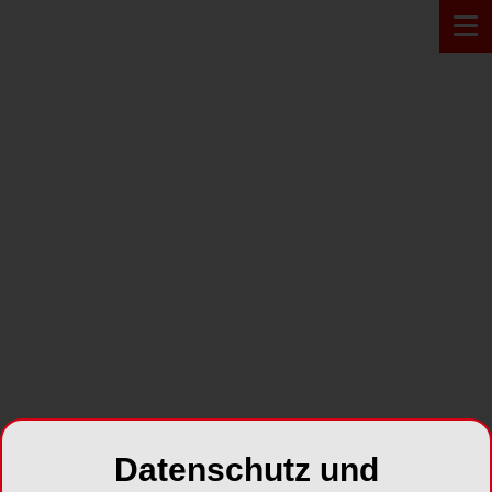
Zur Übersicht
LINDAU
15.06.2018 - 16.06.2018
Jahreskongress der IGÄM
Datenschutz und