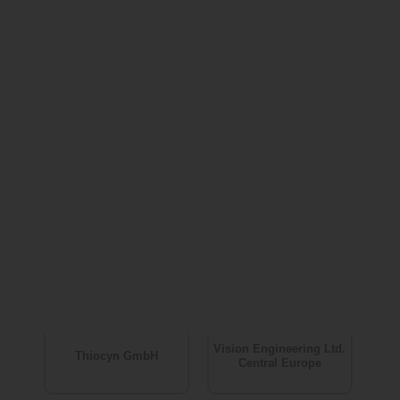
Juvaplus SA
Miramar Labs, Inc.
Pharm-Allergan GmbH
Regen Lab SA
SciBase AB
Teoxane GmbH
Vision Engineering Ltd.
Thiocyn GmbH
Central Europe