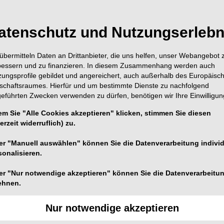
atenschutz und Nutzungserlebn
übermitteln Daten an Drittanbieter, die uns helfen, unser Webangebot 
bessern und zu finanzieren. In diesem Zusammenhang werden auch
zungsprofile gebildet und angereichert, auch außerhalb des Europäisc
tschaftsraumes. Hierfür und um bestimmte Dienste zu nachfolgend
geführten Zwecken verwenden zu dürfen, benötigen wir Ihre Einwilligun
em Sie "Alle Cookies akzeptieren" klicken, stimmen Sie diesen
erzeit widerruflich) zu.
EN
28.04.2021
npunkt
er "Manuell auswählen" können Sie die Datenverarbeitung individ
sonalisieren.
chnung!
er "Nur notwendige akzeptieren" können Sie die Datenverarbeitu
ehnen.
Nur notwendige akzeptieren
en ab: Die Versorgung mit Implantaten und folgender
n nebst deren Abrechnung