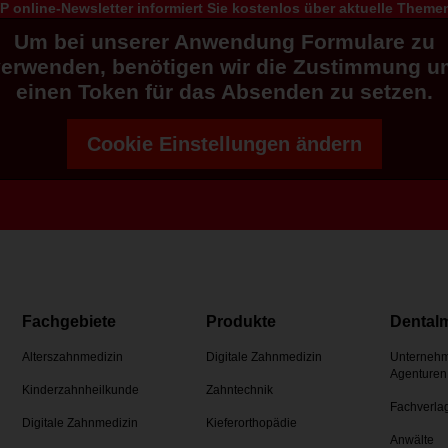
 online-Newsletter informiert Sie kostenlos über aktuelle Them
Um bei unserer Anwendung Formulare zu
verwenden, benötigen wir die Zustimmung u
einen Token für das Absenden zu setzen.
Cookie Einstellungen ändern
Fachgebiete
Produkte
Dental
Alterszahnmedizin
Digitale Zahnmedizin
Unternehm
Agenturen
Kinderzahnheilkunde
Zahntechnik
Fachverla
Digitale Zahnmedizin
Kieferorthopädie
Anwälte