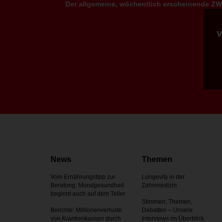
Der allgemeine, wöchentlich erscheinende ZWP
News
Themen
Vom Ernährungstipp zur
Longevity in der
Beratung: Mundgesundheit
Zahnmedizin
beginnt auch auf dem Teller
Stimmen, Themen,
Berichte: Millionenverluste
Debatten – Unsere
von Krankenkassen durch
Interviews im Überblick