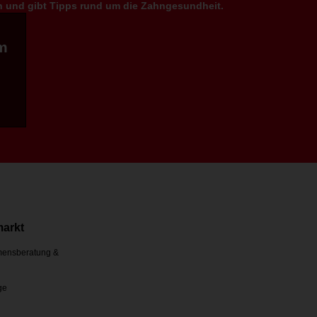
en und gibt Tipps rund um die Zahngesundheit.
m
markt
ensberatung &
ge