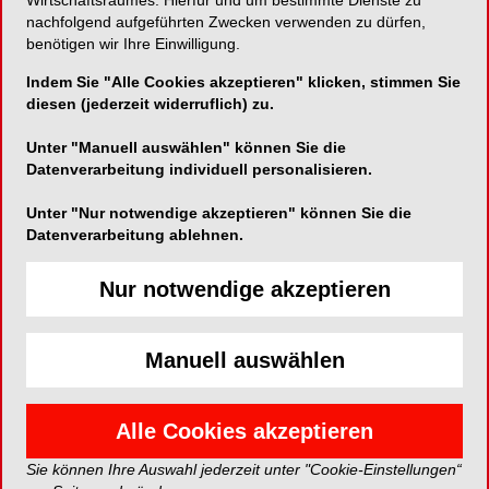
Hygienebeauftragter
Wirtschaftsraumes. Hierfür und um bestimmte Dienste zu
nachfolgend aufgeführten Zwecken verwenden zu dürfen,
(m/w/d)
benötigen wir Ihre Einwilligung.
Indem Sie "Alle Cookies akzeptieren" klicken, stimmen Sie
diesen (jederzeit widerruflich) zu.
Infos und Anmeldung:
https://fortbildungen.univiva.de/courses/3170bf18-6509-
Unter "Manuell auswählen" können Sie die
484e-9ded-3f0b729b423e
Datenverarbeitung individuell personalisieren.
Kontakt:
NWD
Unter "Nur notwendige akzeptieren" können Sie die
Schuckertstr. 21
Datenverarbeitung ablehnen.
48153 Münster
Tel.: +49 (0) 251 / 7607 – 275
Nur notwendige akzeptieren
akademie@nwd.de
www.nwd.de/veranstaltungen
Manuell auswählen
EVENT*
Alle Cookies akzeptieren
Anmelden
Sie können Ihre Auswahl jederzeit unter "Cookie-Einstellungen“