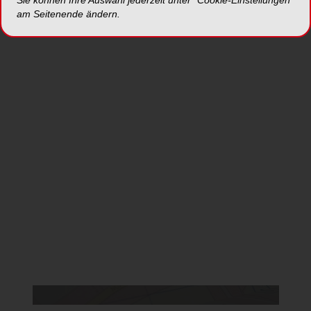
Sie können Ihre Auswahl jederzeit unter "Cookie-Einstellungen“
am Seitenende ändern.
Jetzt anmelden
*Die Beiträge in dieser Rubrik stammen von den Anbietern und
spiegeln nicht die Meinung der Redaktion wider.
Da Sie der Verwendung von Google Maps
nicht zustimmten, kann leider keine Karte
angezeigt werden.
Cookie Einstellungen ändern