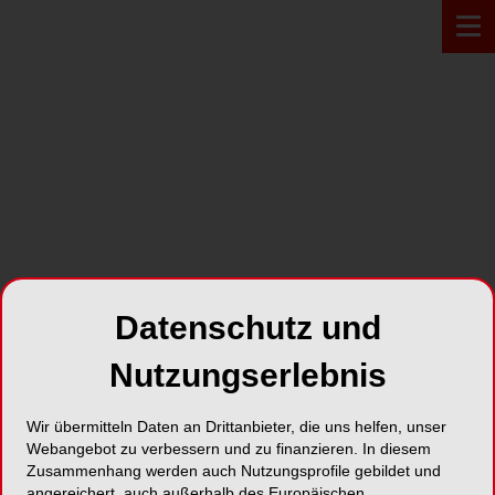
Zur Übersicht
Datenschutz und
Nutzungserlebnis
Wir übermitteln Daten an Drittanbieter, die uns helfen, unser
BRAUNSCHWEIG
22.09.2021
Webangebot zu verbessern und zu finanzieren. In diesem
Hygienebeauftragter
Zusammenhang werden auch Nutzungsprofile gebildet und
angereichert, auch außerhalb des Europäischen