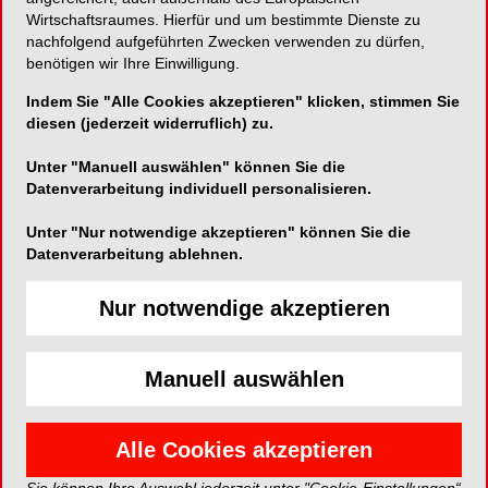
(m/w/d)
Wirtschaftsraumes. Hierfür und um bestimmte Dienste zu
nachfolgend aufgeführten Zwecken verwenden zu dürfen,
22. Sept. 2021, 13.00-17.00 Uhr
benötigen wir Ihre Einwilligung.
Indem Sie "Alle Cookies akzeptieren" klicken, stimmen Sie
Veranstaltungsort: NWD, Braunschweig
diesen (jederzeit widerruflich) zu.
Infos und Anmeldung:
Unter "Manuell auswählen" können Sie die
https://veranstaltungen.nwd.de/fortbildung.html?
Datenverarbeitung individuell personalisieren.
uid=66746
Unter "Nur notwendige akzeptieren" können Sie die
Kontakt:
Datenverarbeitung ablehnen.
NWD
Schuckertstr. 21
48153 Münster
Nur notwendige akzeptieren
Tel.: +49 (0) 251 / 7607 – 275
akademie@nwd.de
www.nwd.de/veranstaltungen
Manuell auswählen
EVENT*
Alle Cookies akzeptieren
Anmelden