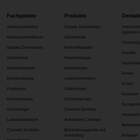
Fachgebiete
Produkte
Dental
Alterszahnmedizin
Digitale Zahnmedizin
Unternehm
Agenturen
Kinderzahnheilkunde
Zahntechnik
Fachverla
Digitale Zahnmedizin
Kieferorthopädie
Anwälte
Zahntechnik
Parodontologie
Fachhand
Kieferorthopädie
Implantologie
Firmen
Endodontologie
Laserzahnmedizin
KZVen
Prophylaxe
Oralchirurgie
Kammern
Parodontologie
Endodontologie
Fachgesel
Oralchirurgie
Cosmetic Dentistry
Handwerk
Laserzahnmedizin
Ästhetische Chirurgie
Berufsver
Cosmetic Dentistry
Behandlungsgeräte und
Ausrüstung
Innungen