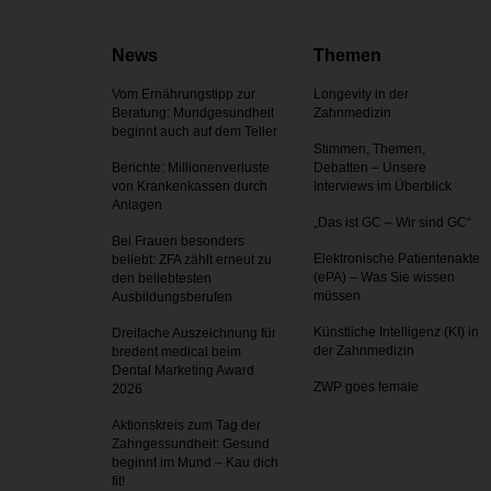
News
Themen
Vom Ernährungstipp zur
Longevity in der
Beratung: Mundgesundheit
Zahnmedizin
beginnt auch auf dem Teller
Stimmen, Themen,
Berichte: Millionenverluste
Debatten – Unsere
von Krankenkassen durch
Interviews im Überblick
Anlagen
„Das ist GC – Wir sind GC“
Bei Frauen besonders
Elektronische Patientenakte
beliebt: ZFA zählt erneut zu
(ePA) – Was Sie wissen
den beliebtesten
müssen
Ausbildungsberufen
Künstliche Intelligenz (KI) in
Dreifache Auszeichnung für
der Zahnmedizin
bredent medical beim
Dental Marketing Award
ZWP goes female
2026
Aktionskreis zum Tag der
Zahnges­sundheit: Gesund
beginnt im Mund – Kau dich
fit!