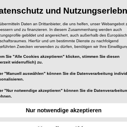
atenschutz und Nutzungserlebn
übermitteln Daten an Drittanbieter, die uns helfen, unser Webangebot 
bessern und zu finanzieren. In diesem Zusammenhang werden auch
zungsprofile gebildet und angereichert, auch außerhalb des Europäisc
tschaftsraumes. Hierfür und um bestimmte Dienste zu nachfolgend
geführten Zwecken verwenden zu dürfen, benötigen wir Ihre Einwilligun
em Sie "Alle Cookies akzeptieren" klicken, stimmen Sie diesen
erzeit widerruflich) zu.
1
er "Manuell auswählen" können Sie die Datenverarbeitung individ
sonalisieren.
sstart:
er "Nur notwendige akzeptieren" können Sie die Datenverarbeitu
ehnen.
chnung -
Nur notwendige akzeptieren
dlagenwissen