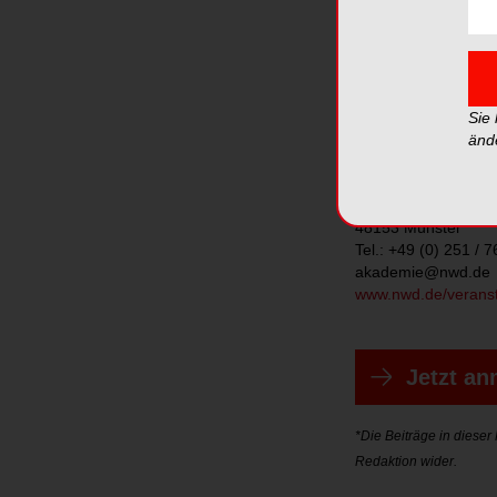
13. Okt. 2021, 13.0
Veranstaltungsort:
Infos und Anmeldun
Sie
änd
Kontakt:
NWD
Schuckertstr. 21
48153 Münster
Tel.: +49 (0) 251 / 
akademie@nwd.de
www.nwd.de/verans
Jetzt a
*Die Beiträge in diese
Redaktion wider.