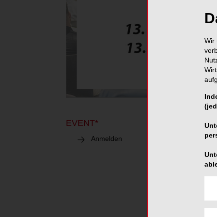
D
Wir 
ver
Nut
Wir
auf
Ind
(jed
EVENT*
ULM
13.10.202
Unt
per
Praxi
Anmelden
Unt
abl
Abre
Grun