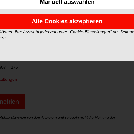
Manuell auswählen
0-18.00 Uhr
 NWD, Ulm
Alle Cookies akzeptieren
g:
https://veranstaltungen.nwd.de/fortbildung.html?uid=67012
 können Ihre Auswahl jederzeit unter "Cookie-Einstellungen“ am Seiten
ern.
7607 – 275
taltungen
nmelden
r Rubrik stammen von den Anbietern und spiegeln nicht die Meinung der