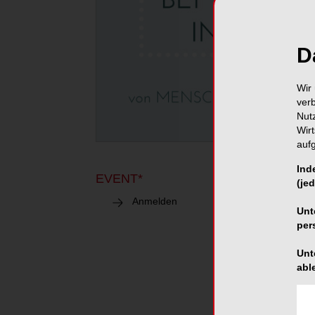
D
Wir 
ver
Nut
Wir
auf
Ind
EVENT*
RATINGEN
23.
(jed
Work
Anmelden
Unt
per
Abre
Unt
abl
Zahne