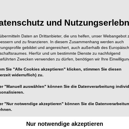
atenschutz und Nutzungserlebn
übermitteln Daten an Drittanbieter, die uns helfen, unser Webangebot 
bessern und zu finanzieren. In diesem Zusammenhang werden auch
zungsprofile gebildet und angereichert, auch außerhalb des Europäisc
tschaftsraumes. Hierfür und um bestimmte Dienste zu nachfolgend
geführten Zwecken verwenden zu dürfen, benötigen wir Ihre Einwilligun
em Sie "Alle Cookies akzeptieren" klicken, stimmen Sie diesen
02.2022
erzeit widerruflich) zu.
shop:
er "Manuell auswählen" können Sie die Datenverarbeitung individ
sonalisieren.
chnung von
er "Nur notwendige akzeptieren" können Sie die Datenverarbeitu
ehnen.
rsatz
Nur notwendige akzeptieren