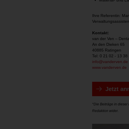
Material- und 
Ihre Referentin: M
Verwaltungsassisten
Kontakt:
van der Ven – Dent
An den Dieken 65
40885 Ratingen
Tel: 0 21 02 - 13 38 
info@vanderven.de
www.vanderven.de
Jetzt a
*Die Beiträge in diese
Redaktion wider.