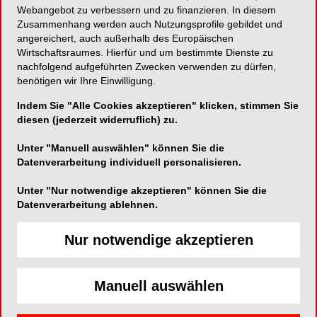
Webangebot zu verbessern und zu finanzieren. In diesem
Endo-Innovationen, die Spaß machen!
Zusammenhang werden auch Nutzungsprofile gebildet und
angereichert, auch außerhalb des Europäischen
In den letzten 20 Jahren hat die Forschung im Bereich
Wirtschaftsraumes. Hierfür und um bestimmte Dienste zu
der Wurzelkanalbehandlung viele Innovationen
nachfolgend aufgeführten Zwecken verwenden zu dürfen,
hervorgebracht. Nicht nur neue Werkstoffe, auch neue
benötigen wir Ihre Einwilligung.
Instrumente und Techniken wurden entwickelt, um dem
Zahnarzt einen einfacheren Behandlungsablauf zu
Indem Sie "Alle Cookies akzeptieren" klicken, stimmen Sie
ermöglichen. Die HyFlex EDM NiTi-Feile ist durch die
diesen (jederzeit widerruflich) zu.
Herstellung per Funkenschlag (Electrical Discharge
Machining) besonders bruchsicher und die
Unter "Manuell auswählen" können Sie die
Schneidleistung wurde weiter verbessert. Dadurch ist
Datenverarbeitung individuell personalisieren.
eine sichere Behandlung gekrümmter Wurzelkanäle
möglich. Außerdem lernen Sie weitere ausgeklügelte
Unter "Nur notwendige akzeptieren" können Sie die
Lösungen der modernen Endodontie kennen, z. B. den
Datenverarbeitung ablehnen.
neuen Endomotor CanalPro Jeni, der selbstständig
durch die Behandlung navigiert. Praktische Tipps, die
Nur notwendige akzeptieren
die Endo-Behandlung vereinfachen, aber in keinem
Lehrbuch stehen, runden die Fortbildung ab.
Manuell auswählen
Theoretischer Teil
Diagnostik in der Endo: Wie erkenne ich anhand
des Röntgenbildes, was ich selber löse oder