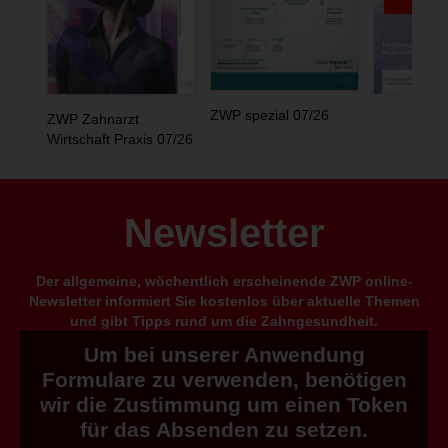
ZWP spezial 07/26
ZWP Zahnarzt
Wirtschaft Praxis 07/26
Newsletter
Der allgemeine, wöchentlich erscheinende ZWP online-
Newsletter informiert Sie kostenlos über aktuelle Themen
und gibt Tipps rund um die Zahngesundheit.
Um bei unserer Anwendung
Formulare zu verwenden, benötigen
wir die Zustimmung um einen Token
für das Absenden zu setzen.