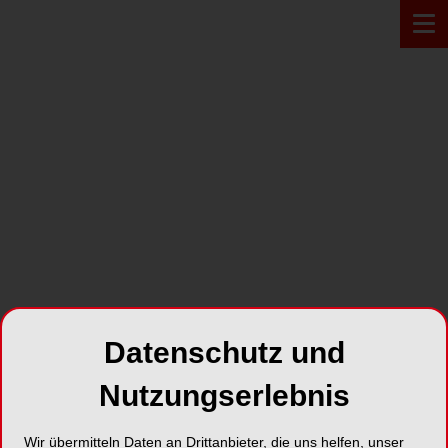
Zur Übersicht
Datenschutz und
Nutzungserlebnis
KRESSBORN
16.07.2022
Endo meets Sailing
Wir übermitteln Daten an Drittanbieter, die uns helfen, unser