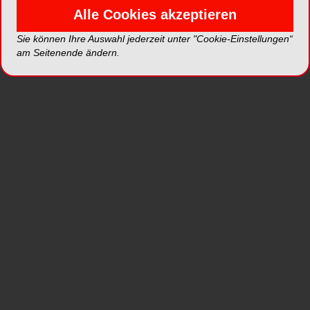
überweise?
Alle Cookies akzeptieren
Wie kann ich anhand des Röntgenbildes
vorhersehen, was mich im Zahn erwartet?
Sie können Ihre Auswahl jederzeit unter "Cookie-Einstellungen“
Wurzelkanalaufbereitung
am Seitenende ändern.
Spülmanagement / Spülprotokoll
Wurzelkanalobturation
Praktischer Teil
Zahlreiche Hands-on Übungen
Für die Teilnehmer stehen im Rahmen der praktischen
Übungen die entsprechenden Systeme, Geräte und
Materialien zur Verfügung.
Kontakt
Coltène/Whaledent GmbH + Co. KG
Raiffeisenstraße 30
89129 Langenau
Telefon:
+49 (0)7345 805 0
E-Mail:
info.de@coltene.com
Website:
http://www.coltene.com