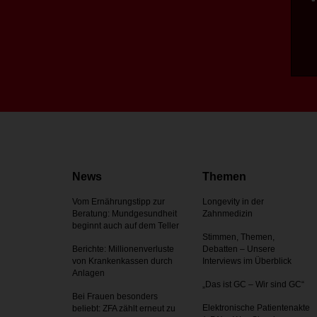
News
Themen
Vom Ernährungstipp zur
Longevity in der
Beratung: Mundgesundheit
Zahnmedizin
beginnt auch auf dem Teller
Stimmen, Themen,
Berichte: Millionenverluste
Debatten – Unsere
von Krankenkassen durch
Interviews im Überblick
Anlagen
„Das ist GC – Wir sind GC“
Bei Frauen besonders
Elektronische Patientenakte
beliebt: ZFA zählt erneut zu