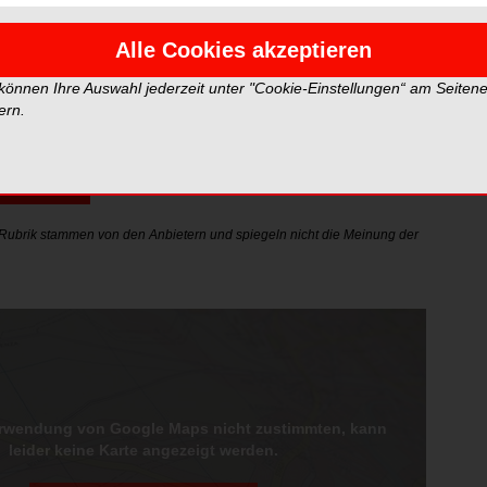
Alle Cookies akzeptieren
 Foundation
151
 können Ihre Auswahl jederzeit unter "Cookie-Einstellungen“ am Seiten
thaler@orfoundation.org
ern.
nmelden
r Rubrik stammen von den Anbietern und spiegeln nicht die Meinung der
erwendung von Google Maps nicht zustimmten, kann
leider keine Karte angezeigt werden.