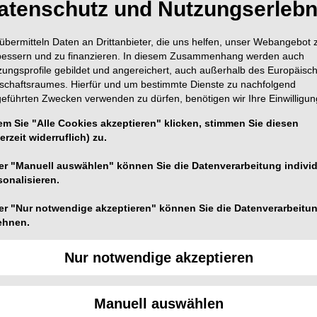
atenschutz und Nutzungserlebn
übermitteln Daten an Drittanbieter, die uns helfen, unser Webangebot 
bessern und zu finanzieren. In diesem Zusammenhang werden auch
zungsprofile gebildet und angereichert, auch außerhalb des Europäisc
tschaftsraumes. Hierfür und um bestimmte Dienste zu nachfolgend
geführten Zwecken verwenden zu dürfen, benötigen wir Ihre Einwilligun
em Sie "Alle Cookies akzeptieren" klicken, stimmen Sie diesen
erzeit widerruflich) zu.
er "Manuell auswählen" können Sie die Datenverarbeitung individ
10.2022 - 15.10.2022
sonalisieren.
nationales
er "Nur notwendige akzeptieren" können Sie die Datenverarbeitu
ehnen.
osium 2022
Nur notwendige akzeptieren
Symposium 2022 der Oral Reconstruction Foundation findet
Manuell auswählen
ober 2022 in München, Deutschland, statt.