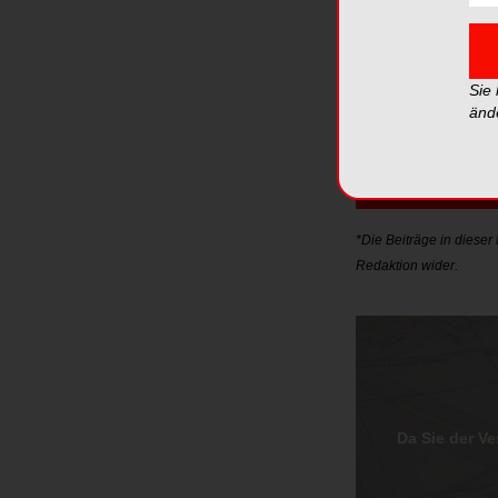
Kontakt:
Oral Reconstruction
Telefon: +41 565 4
Sie
Email:
sonja.mumen
änd
Jetzt a
*Die Beiträge in diese
Redaktion wider.
Da Sie der V