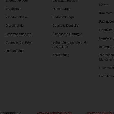
Endodontologie
Laserzahnmedizin
KZVen
Prophylaxe
Oralchirurgie
Kammern
Parodontologie
Endodontologie
Fachgesel
Oralchirurgie
Cosmetic Dentistry
Handwerk
Laserzahnmedizin
Ästhetische Chirurgie
Berufsver
Cosmetic Dentistry
Behandlungsgeräte und
Ausrüstung
Innungen
Implantologie
Abrechnung
Zahntechn
Meistersc
Universitä
Fortbildun
artnerportale
www.zwpstudyclub.de
www.dental-trib