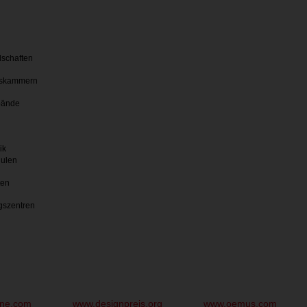
lschaften
skammern
bände
ik
hulen
ten
gszentren
une.com
www.designpreis.org
www.oemus.com