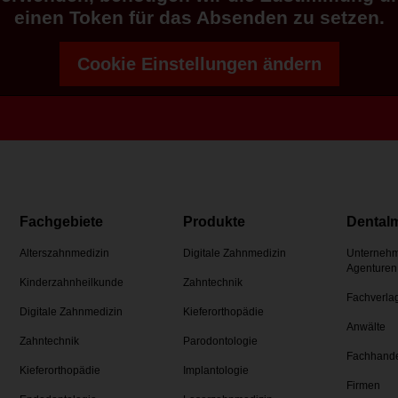
einen Token für das Absenden zu setzen.
Cookie Einstellungen ändern
Fachgebiete
Produkte
Dental
Alterszahnmedizin
Digitale Zahnmedizin
Unternehm
Agenturen
Kinderzahnheilkunde
Zahntechnik
Fachverla
Digitale Zahnmedizin
Kieferorthopädie
Anwälte
Zahntechnik
Parodontologie
Fachhand
Kieferorthopädie
Implantologie
Firmen