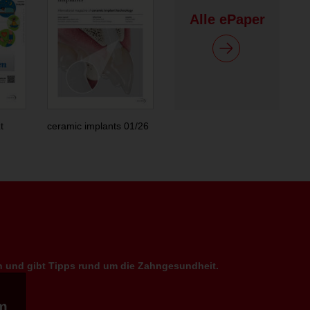
Alle ePaper
t
ceramic implants 01/26
en und gibt Tipps rund um die Zahngesundheit.
m