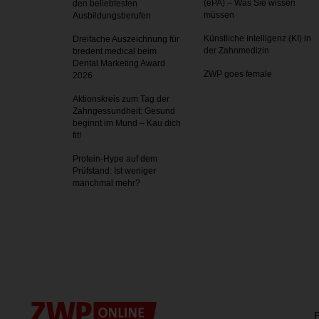
(ePA) – Was Sie wissen
den beliebtesten
müssen
Ausbildungsberufen
Künstliche Intelligenz (KI) in
Dreifache Auszeichnung für
der Zahnmedizin
bredent medical beim
Dental Marketing Award
ZWP goes female
2026
Aktionskreis zum Tag der
Zahnges­sundheit: Gesund
beginnt im Mund – Kau dich
fit!
Protein-Hype auf dem
Prüfstand: Ist weniger
manchmal mehr?
P