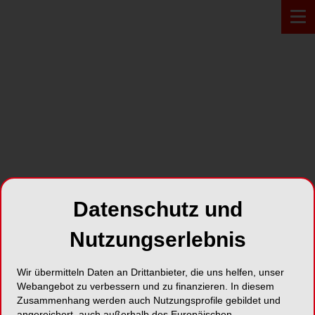
Zur Übersicht
Datenschutz und
Nutzungserlebnis
Wir übermitteln Daten an Drittanbieter, die uns helfen, unser
BERLIN
25.11.2022
Webangebot zu verbessern und zu finanzieren. In diesem
Praxisstart Gründer-
Zusammenhang werden auch Nutzungsprofile gebildet und
angereichert, auch außerhalb des Europäischen