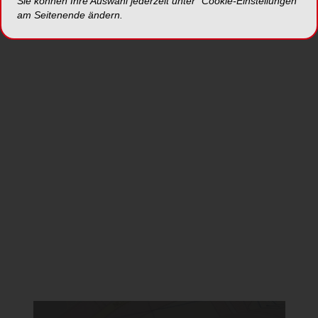
Sie können Ihre Auswahl jederzeit unter "Cookie-Einstellungen“
am Seitenende ändern.
Jetzt anmelden
*Die Beiträge in dieser Rubrik stammen von den Anbietern und
spiegeln nicht die Meinung der Redaktion wider.
Da Sie der Verwendung von Google Maps
nicht zustimmten, kann leider keine Karte
angezeigt werden.
Cookie Einstellungen ändern