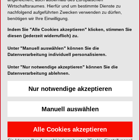
Workshop: Personal und
Wirtschaftsraumes. Hierfür und um bestimmte Dienste zu
Führung
nachfolgend aufgeführten Zwecken verwenden zu dürfen,
benötigen wir Ihre Einwilligung.
25. November 2022, 9.00-17.00 Uhr
Indem Sie "Alle Cookies akzeptieren" klicken, stimmen Sie
Veranstaltungsort: KaVo, Berlin
diesen (jederzeit widerruflich) zu.
Infos und Anmeldung:
https://veranstaltungen.nwd.de/fortbildung.html?
Unter "Manuell auswählen" können Sie die
uid=67354
Datenverarbeitung individuell personalisieren.
Unter "Nur notwendige akzeptieren" können Sie die
Kontakt:
Datenverarbeitung ablehnen.
NWD
Schuckertstr. 21
Nur notwendige akzeptieren
48153 Münster
Tel.: +49 (0) 251 / 7607-275
akademie@nwd.de
Manuell auswählen
www.nwd.de/veranstaltungen
EVENT*
Alle Cookies akzeptieren
Anmelden