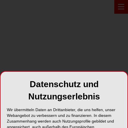
Zur Übersicht
Datenschutz und
Nutzungserlebnis
Wir übermitteln Daten an Drittanbieter, die uns helfen, unser
NEUSTADT
29.09.2022
Webangebot zu verbessern und zu finanzieren. In diesem
Praxisbegehung: Gerücht
Zusammenhang werden auch Nutzungsprofile gebildet und
angereichert, auch außerhalb des Europäischen