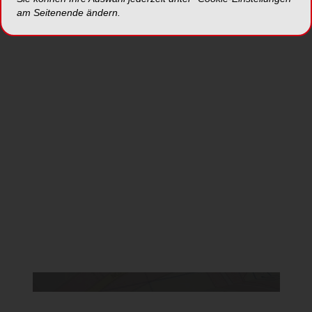
Jetzt anmelden
am Seitenende ändern.
*Die Beiträge in dieser Rubrik stammen von den Anbietern und
spiegeln nicht die Meinung der Redaktion wider.
Da Sie der Verwendung von Google Maps
nicht zustimmten, kann leider keine Karte
angezeigt werden.
Cookie Einstellungen ändern