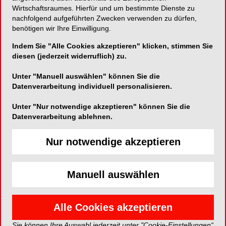
oder Realität?
Wirtschaftsraumes. Hierfür und um bestimmte Dienste zu
nachfolgend aufgeführten Zwecken verwenden zu dürfen,
29. September 2022, 13.00-17.00 Uhr
benötigen wir Ihre Einwilligung.
Veranstaltungsort: NWD, Neustadt/Weinstr.
Indem Sie "Alle Cookies akzeptieren" klicken, stimmen Sie
Infos und Anmeldung:
diesen (jederzeit widerruflich) zu.
https://veranstaltungen.nwd.de/fortbildung.html?
uid=67174
Unter "Manuell auswählen" können Sie die
Datenverarbeitung individuell personalisieren.
Kontakt:
Unter "Nur notwendige akzeptieren" können Sie die
NWD
Datenverarbeitung ablehnen.
Schuckertstr. 21
48153 Münster
Tel.: +49 (0) 251 / 7607-275
Nur notwendige akzeptieren
akademie@nwd.de
www.nwd.de/veranstaltungen
Manuell auswählen
EVENT*
Anmelden
Alle Cookies akzeptieren
Sie können Ihre Auswahl jederzeit unter "Cookie-Einstellungen“