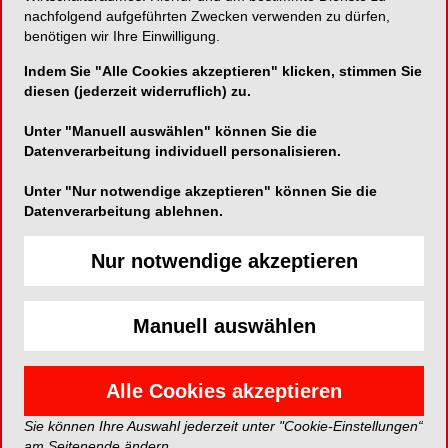
nachfolgend aufgeführten Zwecken verwenden zu dürfen,
13. Juli 2023, 12.30-13.30 Uhr
benötigen wir Ihre Einwilligung.
Infos und Anmeldung:
https://veranstaltungen.plandent.de/fortbildung.html?
Indem Sie "Alle Cookies akzeptieren" klicken, stimmen Sie
uid=67416
diesen (jederzeit widerruflich) zu.
Unter "Manuell auswählen" können Sie die
Kontakt:
Datenverarbeitung individuell personalisieren.
Plandent
Schuckertstr. 21
Unter "Nur notwendige akzeptieren" können Sie die
48153 Münster
Datenverarbeitung ablehnen.
Tel.: +492517607275
akademie@plandent.de
Nur notwendige akzeptieren
www.plandent.de/veranstaltungen
EVENT*
Manuell auswählen
Anmelden
Alle Cookies akzeptieren
Jetzt anmelden
Sie können Ihre Auswahl jederzeit unter "Cookie-Einstellungen“
am Seitenende ändern.