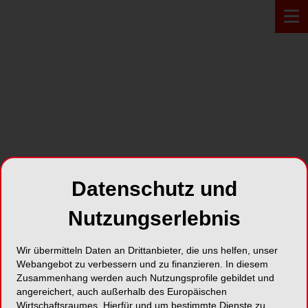
Zur Übersicht
Datenschutz und
Nutzungserlebnis
Wir übermitteln Daten an Drittanbieter, die uns helfen, unser
Webangebot zu verbessern und zu finanzieren. In diesem
ONLINE
13.07.2023
Zusammenhang werden auch Nutzungsprofile gebildet und
Webinar - Hygiene-Update
angereichert, auch außerhalb des Europäischen
Wirtschaftsraumes. Hierfür und um bestimmte Dienste zu