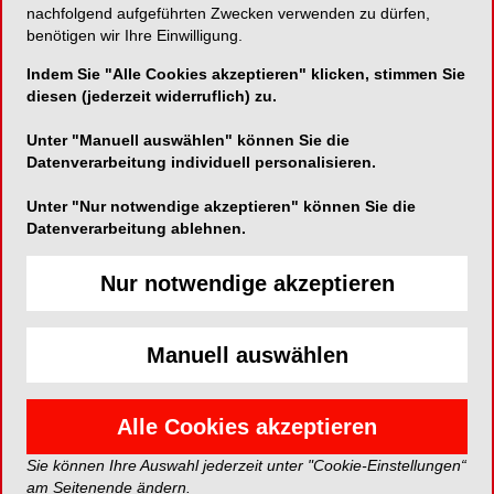
BASIC
nachfolgend aufgeführten Zwecken verwenden zu dürfen,
benötigen wir Ihre Einwilligung.
19. August 2024
Indem Sie "Alle Cookies akzeptieren" klicken, stimmen Sie
11:00 - 15:30
diesen (jederzeit widerruflich) zu.
Unter "Manuell auswählen" können Sie die
EVENT*
Datenverarbeitung individuell personalisieren.
Anmelden
Unter "Nur notwendige akzeptieren" können Sie die
Datenverarbeitung ablehnen.
Jetzt anmelden
Nur notwendige akzeptieren
*Die Beiträge in dieser Rubrik stammen von den Anbietern und
spiegeln nicht die Meinung der Redaktion wider.
Manuell auswählen
Alle Cookies akzeptieren
Sie können Ihre Auswahl jederzeit unter "Cookie-Einstellungen“
am Seitenende ändern.