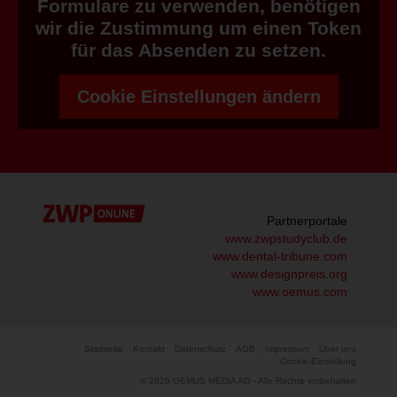
Formulare zu verwenden, benötigen
wir die Zustimmung um einen Token
für das Absenden zu setzen.
Cookie Einstellungen ändern
Partnerportale
www.zwpstudyclub.de
www.dental-tribune.com
www.designpreis.org
www.oemus.com
Startseite
Kontakt
Datenschutz
AGB
Impressum
Über uns
Cookie-Einstellung
© 2026 OEMUS MEDIA AG - Alle Rechte vorbehalten