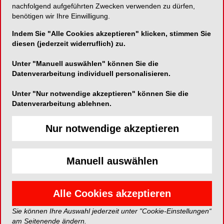
BASIC
nachfolgend aufgeführten Zwecken verwenden zu dürfen,
benötigen wir Ihre Einwilligung.
13. Dezember 2024
Indem Sie "Alle Cookies akzeptieren" klicken, stimmen Sie
11:00 - 15:30
diesen (jederzeit widerruflich) zu.
Unter "Manuell auswählen" können Sie die
EVENT*
Datenverarbeitung individuell personalisieren.
Anmelden
Unter "Nur notwendige akzeptieren" können Sie die
Datenverarbeitung ablehnen.
Jetzt anmelden
Nur notwendige akzeptieren
*Die Beiträge in dieser Rubrik stammen von den Anbietern und
spiegeln nicht die Meinung der Redaktion wider.
Manuell auswählen
Alle Cookies akzeptieren
Sie können Ihre Auswahl jederzeit unter "Cookie-Einstellungen“
am Seitenende ändern.