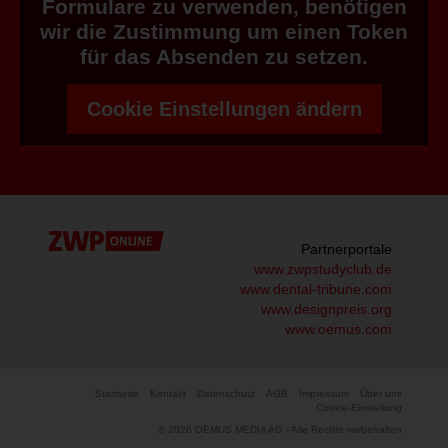
Formulare zu verwenden, benötigen
wir die Zustimmung um einen Token
für das Absenden zu setzen.
Cookie Einstellungen ändern
Partnerportale
www.zwpstudyclub.de
www.dental-tribune.com
www.designpreis.org
www.oemus.com
Startseite
Kontakt
Datenschutz
AGB
Impressum
Über uns
Cookie-Einstellung
© 2026 OEMUS MEDIA AG - Alle Rechte vorbehalten