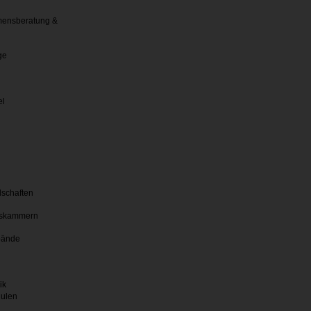
ensberatung &
ge
el
lschaften
skammern
bände
ik
hulen