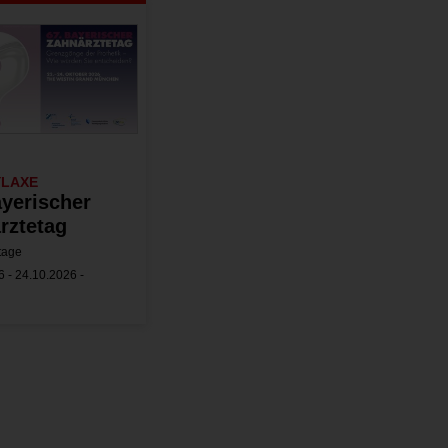
YLAXE
ayerischer
rztetag
tage
 - 24.10.2026 -