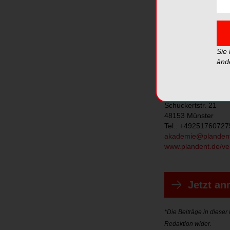
27. September 2024
Veranstaltungsort: P
Infos und Anmeldun
https://www.planden
Sie
in-der-zahnarztpraxi
änd
Kontakt:
Plandent
Schuckertstr. 21
48153 Münster
Tel.: +49251760727
akademie@planden
www.plandent.de/ve
Jetzt a
*Die Beiträge in diese
Redaktion wider.