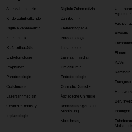
Alterszahnmedizin
Digitale Zahnmedizin
Unternehm
Agenturen
Kinderzahnheilkunde
Zahntechnik
Fachverla
Digitale Zahnmedizin
Kieferorthopädie
Anwälte
Zahntechnik
Parodontologie
Fachhand
Kieferorthopädie
Implantologie
Firmen
Endodontologie
Laserzahnmedizin
KZVen
Prophylaxe
Oralchirurgie
Kammern
Parodontologie
Endodontologie
Fachgesel
Oralchirurgie
Cosmetic Dentistry
Handwerk
Laserzahnmedizin
Ästhetische Chirurgie
Berufsver
Cosmetic Dentistry
Behandlungsgeräte und
Ausrüstung
Innungen
Implantologie
Abrechnung
Zahntechn
Meistersc