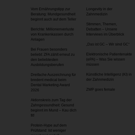
Vom Ernährungstipp zur
Longevity in der
Beratung: Mundgesundheit
Zahnmedizin
beginnt auch auf dem Teller
Stimmen, Themen,
Berichte: Millionenverluste
Debatten – Unsere
von Krankenkassen durch
Interviews im Überblick
Anlagen
„Das ist GC – Wir sind GC“
Bei Frauen besonders
Elektronische Patientenakte
beliebt: ZFA zählt erneut zu
(ePA) – Was Sie wissen
den beliebtesten
müssen
Ausbildungsberufen
Künstliche Intelligenz (KI) in
Dreifache Auszeichnung für
der Zahnmedizin
bredent medical beim
Dental Marketing Award
ZWP goes female
2026
Aktionskreis zum Tag der
Zahnges­sundheit: Gesund
beginnt im Mund – Kau dich
fit!
Protein-Hype auf dem
Prüfstand: Ist weniger