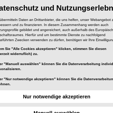
atenschutz und Nutzungserlebn
übermitteln Daten an Drittanbieter, die uns helfen, unser Webangebot 
bessern und zu finanzieren. In diesem Zusammenhang werden auch
zungsprofile gebildet und angereichert, auch außerhalb des Europäisc
tschaftsraumes. Hierfür und um bestimmte Dienste zu nachfolgend
geführten Zwecken verwenden zu dürfen, benötigen wir Ihre Einwilligun
em Sie "Alle Cookies akzeptieren" klicken, stimmen Sie diesen
erzeit widerruflich) zu.
7.09.2024
er "Manuell auswählen" können Sie die Datenverarbeitung individ
sonalisieren.
ufhellung in der
er "Nur notwendige akzeptieren" können Sie die Datenverarbeitu
ehnen.
rztpraxis – für
Nur notwendige akzeptieren
älle!