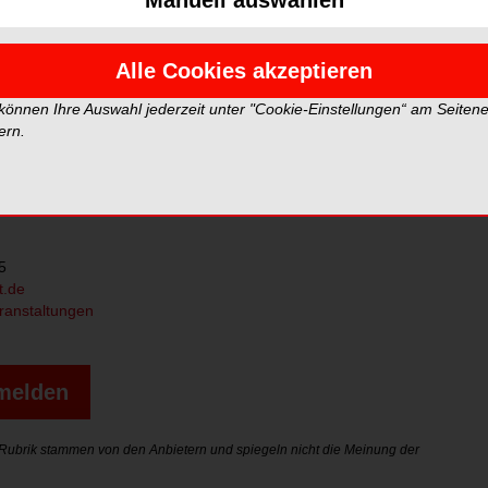
Manuell auswählen
, 13.00-17.00 Uhr
landent, Stuttgart
Alle Cookies akzeptieren
g:
t.de/veranstaltungen/veranstaltungskalender/2024/zahnaufhellung-
 können Ihre Auswahl jederzeit unter "Cookie-Einstellungen“ am Seiten
s-fuer-alle-faelle-nbsp-stuttgart.html
ern.
5
t.de
ranstaltungen
nmelden
r Rubrik stammen von den Anbietern und spiegeln nicht die Meinung der