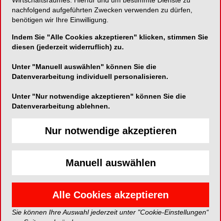
INTENSIV
Wirtschaftsraumes. Hierfür und um bestimmte Dienste zu
nachfolgend aufgeführten Zwecken verwenden zu dürfen,
benötigen wir Ihre Einwilligung.
Anmeldelink zur Website:
GBT Trainingscenter - EMS -
Swiss Dental Academy Website
Indem Sie "Alle Cookies akzeptieren" klicken, stimmen Sie
diesen (jederzeit widerruflich) zu.
Kontakt:
sda@ems-ch.de
Unter "Manuell auswählen" können Sie die
Tel: +498942716140
Datenverarbeitung individuell personalisieren.
Unter "Nur notwendige akzeptieren" können Sie die
EVENT*
Datenverarbeitung ablehnen.
Anmelden
Nur notwendige akzeptieren
Jetzt anmelden
Manuell auswählen
*Die Beiträge in dieser Rubrik stammen von den Anbietern und
spiegeln nicht die Meinung der Redaktion wider.
Alle Cookies akzeptieren
Sie können Ihre Auswahl jederzeit unter "Cookie-Einstellungen“