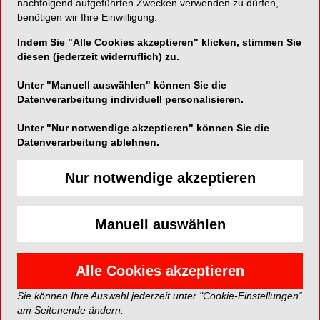
Profis
nachfolgend aufgeführten Zwecken verwenden zu dürfen,
benötigen wir Ihre Einwilligung.
EVENT*
Indem Sie "Alle Cookies akzeptieren" klicken, stimmen Sie
diesen (jederzeit widerruflich) zu.
Anmelden
Unter "Manuell auswählen" können Sie die
Datenverarbeitung individuell personalisieren.
Jetzt anmelden
Unter "Nur notwendige akzeptieren" können Sie die
Datenverarbeitung ablehnen.
*Die Beiträge in dieser Rubrik stammen von den Anbietern und
spiegeln nicht die Meinung der Redaktion wider.
Nur notwendige akzeptieren
Manuell auswählen
Alle Cookies akzeptieren
Da Sie der Verwendung von Google Maps
nicht zustimmten, kann leider keine Karte
Sie können Ihre Auswahl jederzeit unter "Cookie-Einstellungen“
angezeigt werden.
am Seitenende ändern.