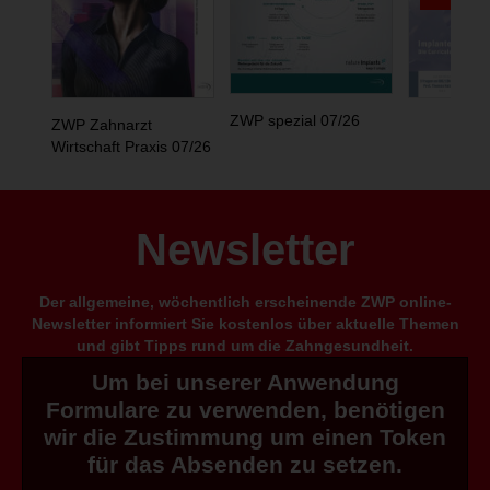
ZWP spezial 07/26
ZWP Zahnarzt
Wirtschaft Praxis 07/26
Newsletter
Der allgemeine, wöchentlich erscheinende ZWP online-
Newsletter informiert Sie kostenlos über aktuelle Themen
und gibt Tipps rund um die Zahngesundheit.
Um bei unserer Anwendung
Formulare zu verwenden, benötigen
wir die Zustimmung um einen Token
für das Absenden zu setzen.