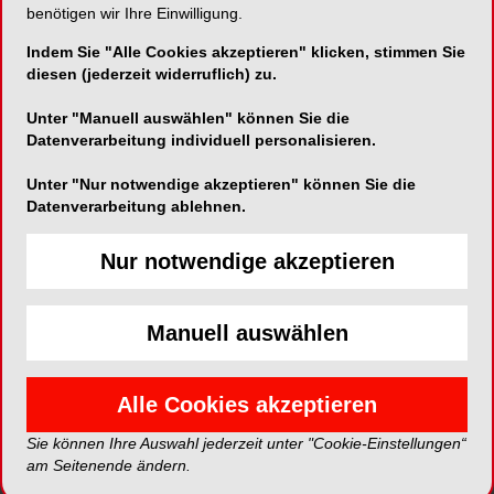
Besonderheiten bei der
benötigen wir Ihre Einwilligung.
Abrechnung
Indem Sie "Alle Cookies akzeptieren" klicken, stimmen Sie
diesen (jederzeit widerruflich) zu.
EVENT*
Unter "Manuell auswählen" können Sie die
Anmelden
Datenverarbeitung individuell personalisieren.
Unter "Nur notwendige akzeptieren" können Sie die
Jetzt anmelden
Datenverarbeitung ablehnen.
*Die Beiträge in dieser Rubrik stammen von den Anbietern und
Nur notwendige akzeptieren
spiegeln nicht die Meinung der Redaktion wider.
Manuell auswählen
Alle Cookies akzeptieren
Sie können Ihre Auswahl jederzeit unter "Cookie-Einstellungen“
am Seitenende ändern.