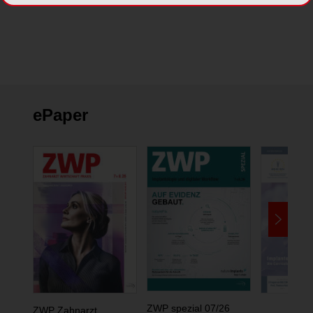
ePaper
ZWP spezial 07/26
ZWP Zahnarzt