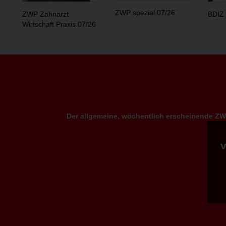
ZWP spezial 07/26
ZWP Zahnarzt
BDIZ 
Wirtschaft Praxis 07/26
Der allgemeine, wöchentlich erscheinende ZWP