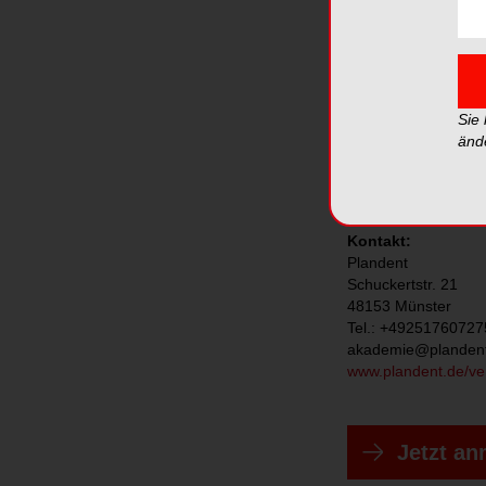
Zahna
10. September 2025
Veranstaltungsort: 
Sie
Infos und Anmeldun
änd
https://www.planden
geruecht-oder-reali
Kontakt:
Plandent
Schuckertstr. 21
48153 Münster
Tel.: +49251760727
akademie@planden
www.plandent.de/ve
Jetzt a