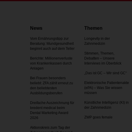
News
Themen
Vom Ernährungstipp zur
Longevity in der
Beratung: Mundgesundheit
Zahnmedizin
beginnt auch auf dem Teller
Stimmen, Themen,
Berichte: Millionenverluste
Debatten – Unsere
von Krankenkassen durch
Interviews im Überblick
Anlagen
„Das ist GC – Wir sind GC“
Bei Frauen besonders
Elektronische Patientenakte
beliebt: ZFA zählt erneut zu
(ePA) – Was Sie wissen
den beliebtesten
müssen
Ausbildungsberufen
Künstliche Intelligenz (KI) in
Dreifache Auszeichnung für
der Zahnmedizin
bredent medical beim
Dental Marketing Award
ZWP goes female
2026
Aktionskreis zum Tag der