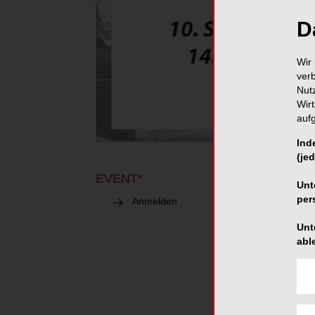
D
Wir 
ver
Nut
Wir
auf
Ind
(jed
EVENT*
OLDENBURG
1
Unt
Prax
per
Anmelden
Unt
Gerüc
abl
- Hyg