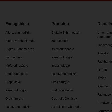
Fachgebiete
Produkte
Dental
Alterszahnmedizin
Digitale Zahnmedizin
Unternehm
Agenturen
Kinderzahnheilkunde
Zahntechnik
Fachverla
Digitale Zahnmedizin
Kieferorthopädie
Anwälte
Zahntechnik
Parodontologie
Fachhand
Kieferorthopädie
Implantologie
Firmen
Endodontologie
Laserzahnmedizin
KZVen
Prophylaxe
Oralchirurgie
Kammern
Parodontologie
Endodontologie
Fachgesel
Oralchirurgie
Cosmetic Dentistry
Handwerk
Laserzahnmedizin
Ästhetische Chirurgie
Berufsver