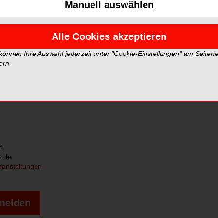
rztpraxis
Manuell auswählen
Alle Cookies akzeptieren
, 14.00-18.00 Uhr
Plandent, Oldenburg
 können Ihre Auswahl jederzeit unter "Cookie-Einstellungen“ am Seiten
g:
ern.
t.de/veranstaltungen/veranstaltungskalender/2025/praxisbegehung-
taet-hygiene-in-der-zahnarztpraxis-oldenburg.html
5
t.de
ranstaltungen
nmelden