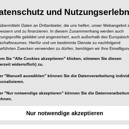
atenschutz und Nutzungserlebn
übermitteln Daten an Drittanbieter, die uns helfen, unser Webangebot 
bessern und zu finanzieren. In diesem Zusammenhang werden auch
zungsprofile gebildet und angereichert, auch außerhalb des Europäisc
tschaftsraumes. Hierfür und um bestimmte Dienste zu nachfolgend
geführten Zwecken verwenden zu dürfen, benötigen wir Ihre Einwilligun
em Sie "Alle Cookies akzeptieren" klicken, stimmen Sie diesen
erzeit widerruflich) zu.
0.09.2025
er "Manuell auswählen" können Sie die Datenverarbeitung individ
isbegehung:
sonalisieren.
er "Nur notwendige akzeptieren" können Sie die Datenverarbeitu
ht oder Realität?
ehnen.
Nur notwendige akzeptieren
iene in der