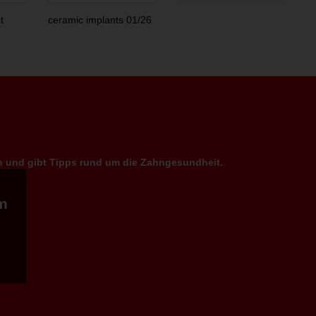
t
ceramic implants 01/26
en und gibt Tipps rund um die Zahngesundheit.
m