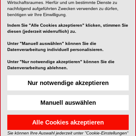
Gamechanger für Deine
Wirtschaftsraumes. Hierfür und um bestimmte Dienste zu
nachfolgend aufgeführten Zwecken verwenden zu dürfen,
Vorsorge – Finanzfitness
benötigen wir Ihre Einwilligung.
für ZFA/ZMV/ZMP/DH
Indem Sie "Alle Cookies akzeptieren" klicken, stimmen Sie
diesen (jederzeit widerruflich) zu.
29. Oktober 2025, 15.00-16.30 Uhr
Infos und Anmeldung:
Unter "Manuell auswählen" können Sie die
https://www.plandent.de/veranstaltungen/veranstaltungskalend
Datenverarbeitung individuell personalisieren.
der-gamechanger-fuer-deine-vorsorge-finanzfitness-
fuer-zfa-zmv-zmp-dh-online-29-10-2025.html
Unter "Nur notwendige akzeptieren" können Sie die
Datenverarbeitung ablehnen.
Kontakt:
Nur notwendige akzeptieren
Plandent
Schuckertstr. 21
48153 Münster
Manuell auswählen
Tel.: +492517607275
akademie@plandent.de
www.plandent.de/veranstaltungen
Alle Cookies akzeptieren
Sie können Ihre Auswahl jederzeit unter "Cookie-Einstellungen“
EVENT*