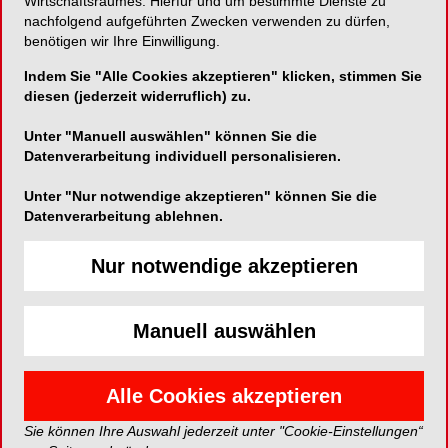
Praxisbegehung
Wirtschaftsraumes. Hierfür und um bestimmte Dienste zu
nachfolgend aufgeführten Zwecken verwenden zu dürfen,
benötigen wir Ihre Einwilligung.
18. November 2025, 12.30-13.45 Uhr
Infos und Anmeldung:
Indem Sie "Alle Cookies akzeptieren" klicken, stimmen Sie
https://www.plandent.de/veranstaltungen/veranstaltungskalend
diesen (jederzeit widerruflich) zu.
fit-fuer-die-praxisbegehung-hygiene-in-der-
zahnarztpraxis-online-18-11-2025.html
Unter "Manuell auswählen" können Sie die
Datenverarbeitung individuell personalisieren.
Kontakt:
Unter "Nur notwendige akzeptieren" können Sie die
Plandent
Datenverarbeitung ablehnen.
Schuckertstr. 21
48153 Münster
Nur notwendige akzeptieren
Tel.: +492517607275
akademie@plandent.de
www.plandent.de/veranstaltungen
Manuell auswählen
EVENT*
Alle Cookies akzeptieren
Anmelden
Sie können Ihre Auswahl jederzeit unter "Cookie-Einstellungen“