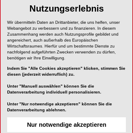
Nutzungserlebnis
Die Zahnmedizin befindet sich in einem tiefgreifenden
technologischen Wandel. Innovative lichtbasierte
Verfahren, digitale Behandlungskonzepte und
Wir übermitteln Daten an Drittanbieter, die uns helfen, unser
Anwendungen der künstlichen Intelligenz eröffnen neue
Webangebot zu verbessern und zu finanzieren. In diesem
Möglichkeiten für Diagnostik, Therapie und
Zusammenhang werden auch Nutzungsprofile gebildet und
Praxisorganisation. Gleichzeitig stellen diese
angereichert, auch außerhalb des Europäischen
Entwicklungen die Zahnmedizin vor neue fachliche,
Wirtschaftsraumes. Hierfür und um bestimmte Dienste zu
rechtliche und ethische Fragestellungen.
nachfolgend aufgeführten Zwecken verwenden zu dürfen,
benötigen wir Ihre Einwilligung.
Vor diesem Hintergrund lade ich Sie herzlich zum 34.
Jahreskongress der Deutschen Gesellschaft für
Indem Sie "Alle Cookies akzeptieren" klicken, stimmen Sie
Laserzahnheilkunde (DGL) am 17. Oktober 2026 in
diesen (jederzeit widerruflich) zu.
Berlin ein.
Unter "Manuell auswählen" können Sie die
Unter dem Leitthema
Datenverarbeitung individuell personalisieren.
„Moderne Zahnmedizin – nicht ohne Laser? – Von
LED und Plasma über Digitalisierung bis KI“
Unter "Nur notwendige akzeptieren" können Sie die
Datenverarbeitung ablehnen.
widmen wir uns aktuellen Entwicklungen und
Zukunftsperspektiven moderner Technologien in der
Nur notwendige akzeptieren
Zahnmedizin. Renommierte Referentinnen und
Referenten aus Wissenschaft und Praxis werden die