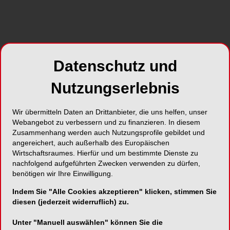
Der typische CMD-Patient ist eine Frau.
Anspruchsvoll. Fordernd. Sehr sensibel, dem
eigenen Körper gegenüber und in vielen Fällen
leidend. Viele CMD-Patienten/-innen leiden unter
Datenschutz und
einer sehr komplexen Symptomatik, die weit über
bloße Zahnschmerzen hinausgeht. Die meisten
Nutzungserlebnis
haben jahrelang Kopf-, Nacken-, und/oder
Rückenschmerzen, klagen über Tinnitus,
Wir übermitteln Daten an Drittanbieter, die uns helfen, unser
Schwindel und einen deutlichen Verlust an
Webangebot zu verbessern und zu finanzieren. In diesem
Lebensqualität. Natürlich sind diese Menschen
Zusammenhang werden auch Nutzungsprofile gebildet und
psychisch überlagert und damit oft anstrengend.
angereichert, auch außerhalb des Europäischen
Aber wer wäre das nicht?!
Wirtschaftsraumes. Hierfür und um bestimmte Dienste zu
nachfolgend aufgeführten Zwecken verwenden zu dürfen,
benötigen wir Ihre Einwilligung.
CMD ist ein Überbegriff für Fehlregulationen der
Kiefergelenkfunktionen und der Muskelfunktionen
Indem Sie "Alle Cookies akzeptieren" klicken, stimmen Sie
diesen (jederzeit widerruflich) zu.
nicht nur im Bereich des Kopfes, auch in anderen
Bereichen des Körpers. Die Zähne passen nicht
Unter "Manuell auswählen" können Sie die
richtig aufeinander und der Körper versucht dies