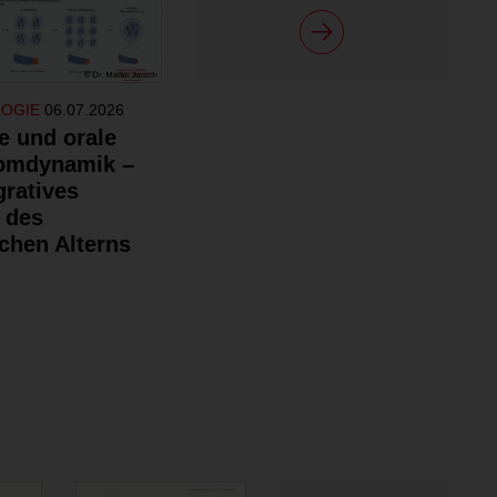
LOGIE
06.07.2026
e und orale
omdynamik –
gratives
 des
chen Alterns