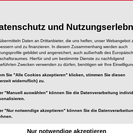
atenschutz und Nutzungserlebn
übermitteln Daten an Drittanbieter, die uns helfen, unser Webangebot 
bessern und zu finanzieren. In diesem Zusammenhang werden auch
zungsprofile gebildet und angereichert, auch außerhalb des Europäisc
tschaftsraumes. Hierfür und um bestimmte Dienste zu nachfolgend
geführten Zwecken verwenden zu dürfen, benötigen wir Ihre Einwilligun
em Sie "Alle Cookies akzeptieren" klicken, stimmen Sie diesen
erzeit widerruflich) zu.
er "Manuell auswählen" können Sie die Datenverarbeitung individ
sonalisieren.
30 Jahre CEREC in Las Vegas.
er "Nur notwendige akzeptieren" können Sie die Datenverarbeitu
ehnen.
1/5
Nur notwendige akzeptieren