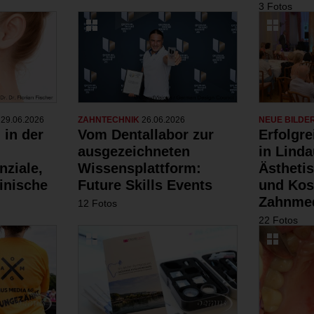
3 Fotos
N
29.06.2026
ZAHNTECHNIK
26.06.2026
NEUE BILDE
 in der
Vom Dentallabor zur
Erfolgr
ausgezeichneten
in Linda
nziale,
Wissensplattform:
Ästheti
inische
Future Skills Events
und Kos
Zahnmed
12 Fotos
22 Fotos