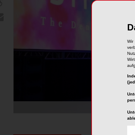
D
Wir 
ver
Nut
Wir
auf
Ind
(jed
Unt
per
Sirona feiert 
Unt
abl