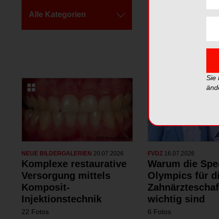
Alle Kategorien
Alle Galerien
Sie
änd
NEUE BILDERGALERIEN
20.07.2026
FVDZ
16.07.2026
Komplexe restaurative
Warum die Spe
Versorgung mittels
Olympics für d
Komposit-
Zahnärzteschaf
Injektionstechnik
wichtig sind
22 Fotos
6 Fotos