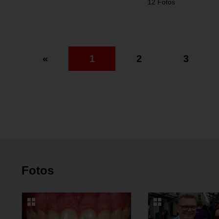
12 Fotos
«
1
2
3
Fotos