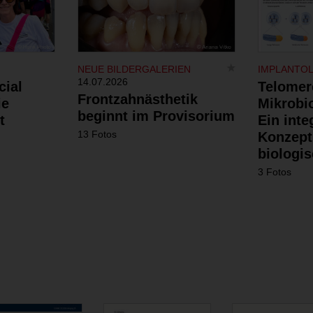
NEUE BILDERGALERIEN
IMPLANTO
14.07.2026
cial
Telomer
Frontzahnästhetik
ie
Mikrobi
beginnt im Provisorium
t
Ein inte
13 Fotos
Konzept
biologis
3 Fotos