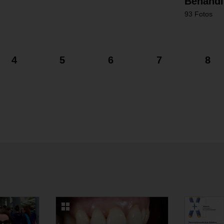
Behandlu
93 Fotos
4
5
6
7
8