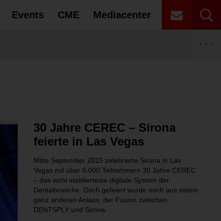
Events
CME
Mediacenter
ts
 Recht
Autoren
CME Partner
en, Debatten – Unsere Interviews im
igenknochenaufbau im atrophierten
ng im Gesundheitswesen: VDZI fordert
sights
ETAG 2027
uteilen bei Elektroaltgeräten und die damit
Laserzahnmedizin
Innungen
enzahnbereich
bindung zahntechnischer Labore
Risiken
ale
roteine in der Dentalhygiene?
yse: Das sind die Karriere-Hotspots
rte
gung des BDO
ische Elektroaltgeräte nicht auf den
Prophylaxe
Universitäten
dürfen
30 Jahre CEREC – Sirona
Patientenakte (ePA) – Was Sie wissen
iel – Klinische Aspekte von
auf dem Prüfstand: Ist weniger manchmal
ktivator und BT2 Tiefbiss-Korrektor
gung der DGET
ken bei nicht ordnungsgemäßen Entsorgungen
Zahntechnik
Zahntechnik Meisterschulen
feierte in Las Vegas
ungen
Mitte September 2015 zelebrierte Sirona in Las
Alterszahnmedizin
Unternehmensberatung & Agenturen
Vegas mit über 6.000 Teilnehmern 30 Jahre CEREC
– das wohl etablierteste digitale System der
Dentalbranche. Doch gefeiert wurde noch aus einem
ganz anderen Anlass: der Fusion zwischen
DENTSPLY und Sirona.