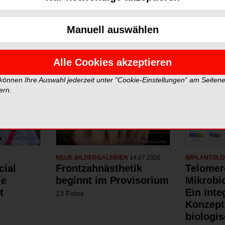
Neue Galerien
Top Gale
Manuell auswählen
Alle Cookies akzeptieren
 können Ihre Auswahl jederzeit unter "Cookie-Einstellungen“ am Seiten
ern.
NEUE BILDERGALERIEN
14.07.2026
IMPLANTOLO
cial
Frontzahnästhetik
Telomer
ie
beginnt im Provisorium
Mikrobi
t
Ein inte
13 Fotos
Konzept
biologis