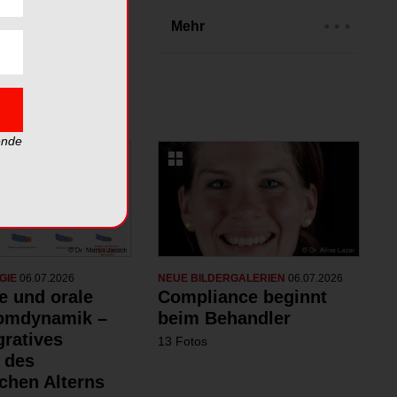
rien
Mehr
ende
GIE
06.07.2026
NEUE BILDERGALERIEN
06.07.2026
e und orale
Compliance beginnt
omdynamik –
beim Behandler
gratives
13 Fotos
 des
chen Alterns