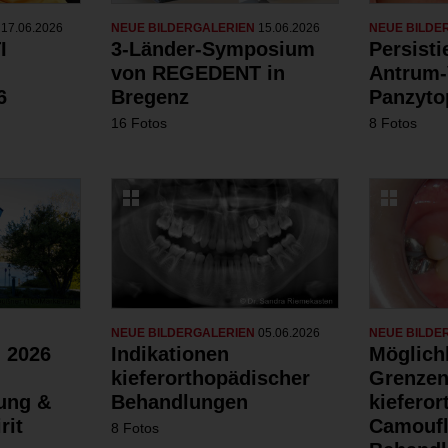
N
17.06.2026
NEUE BILDERGALERIEN
15.06.2026
NEUE BILDE
I
3-Länder-Symposium
Persist
von REGEDENT in
Antrum-
6
Bregenz
Panzyto
16 Fotos
8 Fotos
NEUE BILDERGALERIEN
05.06.2026
NEUE BILDE
 2026
Indikationen
Möglich
kieferorthopädischer
Grenzen
dung &
Behandlungen
kiefero
rit
Camoufl
8 Fotos