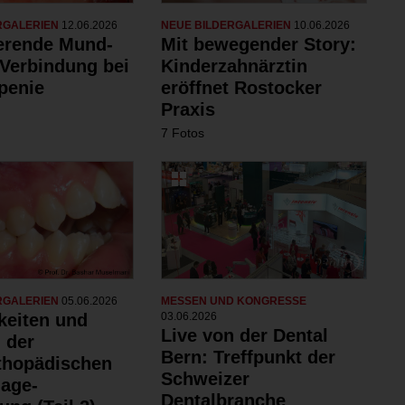
RGALERIEN
12.06.2026
NEUE BILDERGALERIEN
10.06.2026
ierende Mund-
Mit bewegender Story:
Verbindung bei
Kinderzahnärztin
penie
eröffnet Rostocker
Praxis
7 Fotos
RGALERIEN
05.06.2026
MESSEN UND KONGRESSE
keiten und
03.06.2026
Live von der Dental
 der
Bern: Treffpunkt der
rthopädischen
Schweizer
age-
Dentalbranche