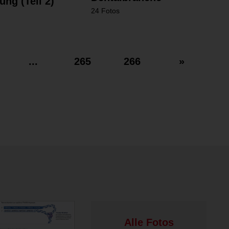
ng (Teil 2)
24 Fotos
...
265
266
»
Alle Fotos