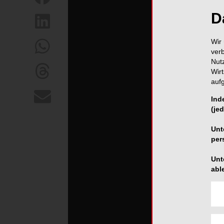
D
Wir 
ver
Nut
Wir
auf
Ind
(jed
Unt
per
Unt
abl