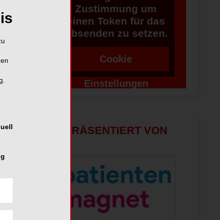
Zustimmung um
is
einen Token für das
Absenden zu setzen.
zu
Cookie
hen
g.
Einstellungen
ändern
uell
PRÄSENTIERT VON
ng