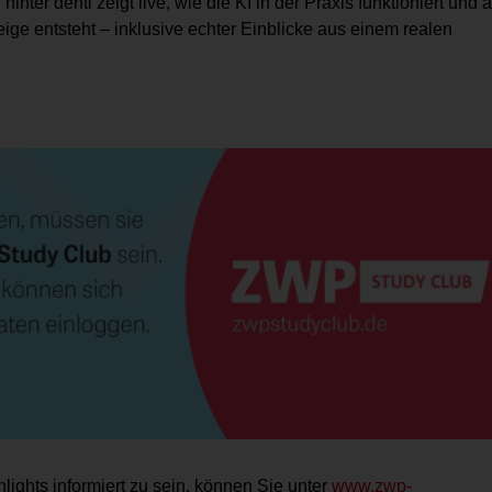
inter denti zeigt live, wie die KI in der Praxis funktioniert und 
eige entsteht – inklusive echter Einblicke aus einem realen
lights infor­miert zu sein, können Sie unter
www.zwp-