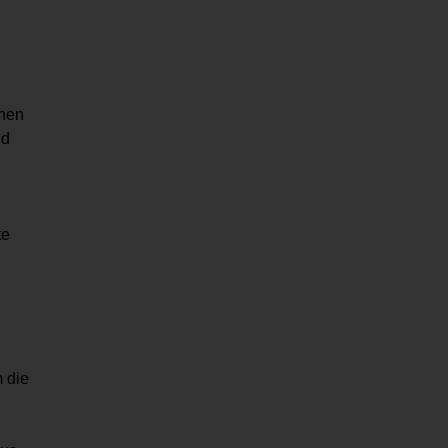
nnen
nd
te
 die