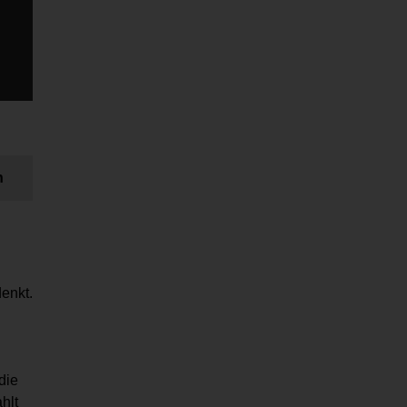
n
enkt.
die
hlt