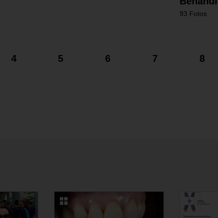
Behandlu
93 Fotos
4
5
6
7
8