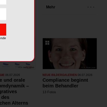
rien
Mehr
ende
GIE
06.07.2026
NEUE BILDERGALERIEN
06.07.2026
e und orale
Compliance beginnt
omdynamik –
beim Behandler
gratives
13 Fotos
 des
chen Alterns