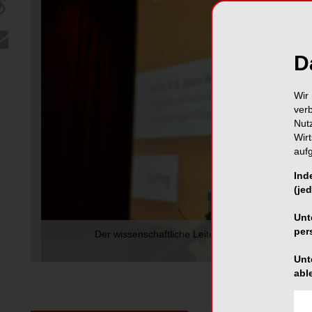
D
Wir 
ver
Nut
Wir
auf
Ind
(jed
Unt
per
Der wissenschaftliche Leiter Prof. Dr. Dr. Dr. S
24. EX
Unt
abl