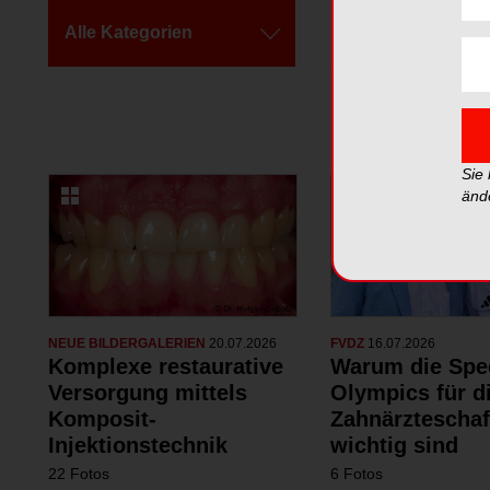
Alle Kategorien
Alle Galerien
Sie
änd
NEUE BILDERGALERIEN
20.07.2026
FVDZ
16.07.2026
Komplexe restaurative
Warum die Spe
Versorgung mittels
Olympics für d
Komposit-
Zahnärzteschaf
Injektionstechnik
wichtig sind
22 Fotos
6 Fotos