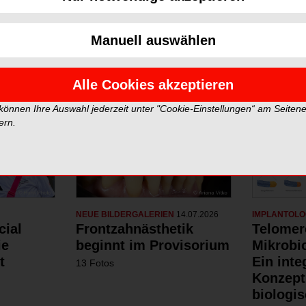
Neue Galerien
Top Gale
Manuell auswählen
Alle Cookies akzeptieren
 können Ihre Auswahl jederzeit unter "Cookie-Einstellungen“ am Seiten
ern.
NEUE BILDERGALERIEN
14.07.2026
IMPLANTOLO
cial
Frontzahnästhetik
Telomer
ie
beginnt im Provisorium
Mikrobi
t
Ein inte
13 Fotos
Konzept
biologis