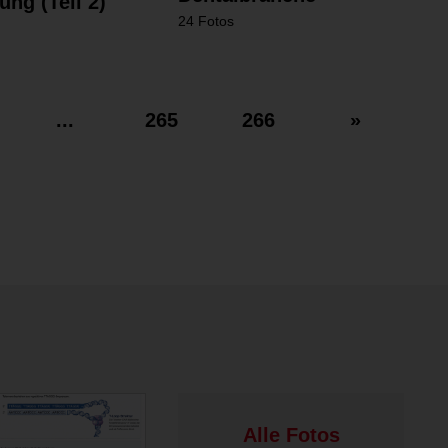
ng (Teil 2)
24 Fotos
...
265
266
»
Alle Fotos