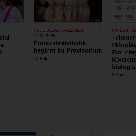
NEUE BILDERGALERIEN
IMPLANTO
14.07.2026
cial
Telomer
Frontzahnästhetik
ie
Mikrobi
beginnt im Provisorium
t
Ein inte
13 Fotos
Konzept
biologis
3 Fotos