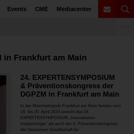
Events
CME
Mediacenter
ts
 Recht
Autoren
CME Partner
en, Debatten – Unsere Interviews im
igenknochenaufbau im atrophierten
gen Sticheleien im Job hilft
sights
ETAG 2027
uteilen bei Elektroaltgeräten und die damit
Laserzahnmedizin
Innungen
enzahnbereich
Risiken
n Frankfurt am Main
ale
roteine in der Dentalhygiene?
 Performance®: Warum Hochleistungsteams
rte
gung des BDO
ische Elektroaltgeräte nicht auf den
Prophylaxe
Universitäten
menarbeiten
dürfen
24. EXPERTENSYMPOSIUM
Patientenakte (ePA) – Was Sie wissen
iel – Klinische Aspekte von
ng im Gesundheitswesen: VDZI fordert
ktivator und BT2 Tiefbiss-Korrektor
gung der DGET
ken bei nicht ordnungsgemäßen Entsorgungen
Zahntechnik
Zahntechnik Meisterschulen
& Präventionskongress der
ungen
bindung zahntechnischer Labore
DGPZM in Frankfurt am Main
Alterszahnmedizin
Unternehmensberatung & Agenturen
In der Mainmetropole Frankfurt am Main fanden vom
18. bis 20. April 2024 sowohl das 24.
EXPERTENSYMPOSIUM „Innovationen
Implantologie“ als auch der 5. Präventionskongress
der Deutschen Gesellschaft für