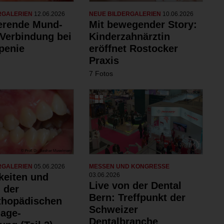
RGALERIEN
12.06.2026
NEUE BILDERGALERIEN
10.06.2026
ierende Mund-
Mit bewegender Story:
Verbindung bei
Kinderzahnärztin
penie
eröffnet Rostocker
Praxis
7 Fotos
RGALERIEN
05.06.2026
MESSEN UND KONGRESSE
keiten und
03.06.2026
Live von der Dental
 der
Bern: Treffpunkt der
rthopädischen
Schweizer
age-
Dentalbranche