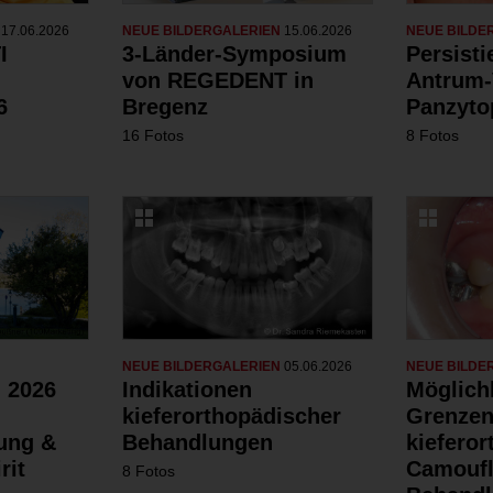
N
17.06.2026
NEUE BILDERGALERIEN
15.06.2026
NEUE BILDE
I
3-Länder-Symposium
Persist
von REGEDENT in
Antrum-
6
Bregenz
Panzyto
16 Fotos
8 Fotos
NEUE BILDERGALERIEN
05.06.2026
NEUE BILDE
 2026
Indikationen
Möglich
kieferorthopädischer
Grenzen
dung &
Behandlungen
kiefero
rit
Camoufl
8 Fotos