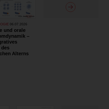
LOGIE
06.07.2026
e und orale
omdynamik –
gratives
 des
chen Alterns