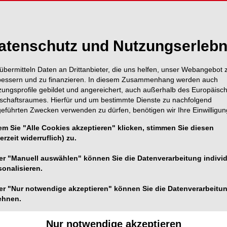
atenschutz und Nutzungserlebn
übermitteln Daten an Drittanbieter, die uns helfen, unser Webangebot 
bessern und zu finanzieren. In diesem Zusammenhang werden auch
zungsprofile gebildet und angereichert, auch außerhalb des Europäisc
tschaftsraumes. Hierfür und um bestimmte Dienste zu nachfolgend
geführten Zwecken verwenden zu dürfen, benötigen wir Ihre Einwilligun
em Sie "Alle Cookies akzeptieren" klicken, stimmen Sie diesen
erzeit widerruflich) zu.
er "Manuell auswählen" können Sie die Datenverarbeitung individ
sonalisieren.
hahram Ghanaati eröffnete Freitagmittag den Hauptkongress des
PERTENSYMPOSIUM.
er "Nur notwendige akzeptieren" können Sie die Datenverarbeitu
ehnen.
1/6
Nur notwendige akzeptieren