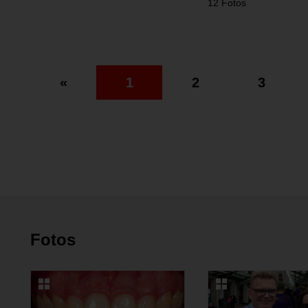
12 Fotos
«
1
2
3
Fotos