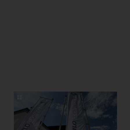
NEUE BILDERGALERIEN
22.06.2026
Erfolgreicher Kongress in Lindau zu
Ästhetischer Medizin und
Kosmetischer Zahnmedizin
22 Fotos