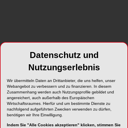
Datenschutz und
Nutzungserlebnis
Dr. Roland Hille eröffnete als Kongresspräsident den 47.
Wir übermitteln Daten an Drittanbieter, die uns helfen, unser
DGZI-Jahreskongress in Berlin.
V
Webangebot zu verbessern und zu finanzieren. In diesem
Ja
Zusammenhang werden auch Nutzungsprofile gebildet und
angereichert, auch außerhalb des Europäischen
Wirtschaftsraumes. Hierfür und um bestimmte Dienste zu
nachfolgend aufgeführten Zwecken verwenden zu dürfen,
benötigen wir Ihre Einwilligung.
Indem Sie "Alle Cookies akzeptieren" klicken, stimmen Sie