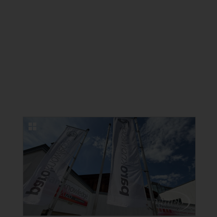
NEUE BILDERGALERIEN
22.06.2026
Erfolgreicher Kongress in Lindau zu
Ästhetischer Medizin und
Kosmetischer Zahnmedizin
22 Fotos