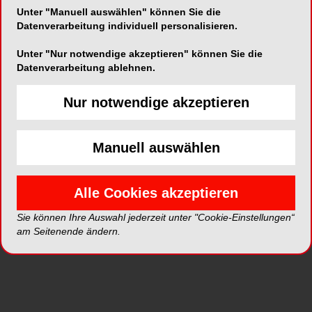
Unter "Manuell auswählen" können Sie die
Datenverarbeitung individuell personalisieren.
Unter "Nur notwendige akzeptieren" können Sie die
Datenverarbeitung ablehnen.
Nur notwendige akzeptieren
Manuell auswählen
NEUE BILDERGALERIEN
20.07.2026
Komplexe restaurative Versorgung
mittels Komposit-Injektionstechnik
Alle Cookies akzeptieren
22 Fotos
Sie können Ihre Auswahl jederzeit unter "Cookie-Einstellungen“
am Seitenende ändern.