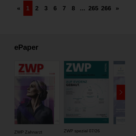
«
1
2
3
6
7
8
...
265
266
»
ePaper
ZWP spezial 07/26
ZWP Zahnarzt