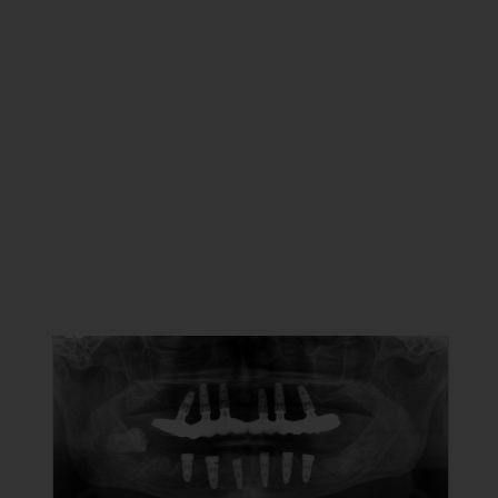
NEUE BILDERGALERIEN
18.06.2026
paroknowledge 2026 in Kitzbühel
32 Fotos