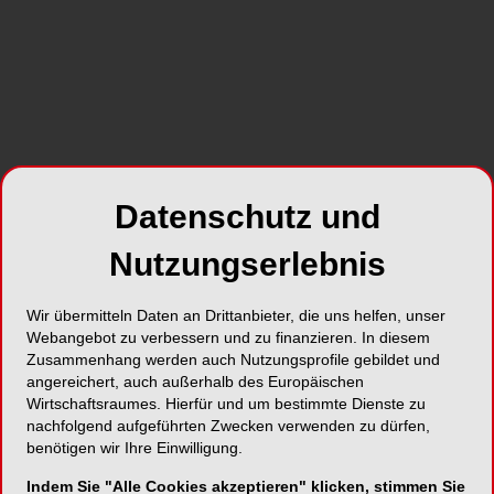
Datenschutz und
Nutzungserlebnis
Abb. 1a: Ausgangssituation: traumatische Okklusion sowie
Ab
Wir übermitteln Daten an Drittanbieter, die uns helfen, unser
eine Verschiebung der oberen Schneidezähne nach
Webangebot zu verbessern und zu finanzieren. In diesem
bukkal.
Zusammenhang werden auch Nutzungsprofile gebildet und
angereichert, auch außerhalb des Europäischen
Wirtschaftsraumes. Hierfür und um bestimmte Dienste zu
nachfolgend aufgeführten Zwecken verwenden zu dürfen,
benötigen wir Ihre Einwilligung.
Indem Sie "Alle Cookies akzeptieren" klicken, stimmen Sie