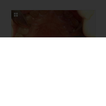
NEUE BILDERGALERIEN
12.06.2026
Persistierende Mund-Antrum-
Verbindung bei Panzytopenie
8 Fotos