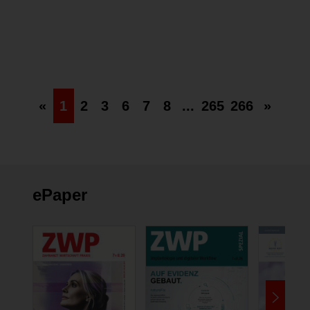
der Schweizer Dentalbranche
24 Fotos
«
1
2
3
6
7
8
...
265
266
»
ePaper