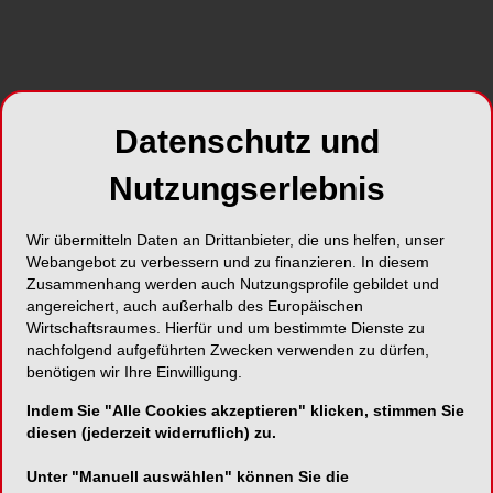
Top Galerien
Datenschutz und
Nutzungserlebnis
Wir übermitteln Daten an Drittanbieter, die uns helfen, unser
Webangebot zu verbessern und zu finanzieren. In diesem
Zusammenhang werden auch Nutzungsprofile gebildet und
angereichert, auch außerhalb des Europäischen
Wirtschaftsraumes. Hierfür und um bestimmte Dienste zu
nachfolgend aufgeführten Zwecken verwenden zu dürfen,
benötigen wir Ihre Einwilligung.
Indem Sie "Alle Cookies akzeptieren" klicken, stimmen Sie
NEUE BILDERGALERIEN
20.07.2026
diesen (jederzeit widerruflich) zu.
Komplexe restaurative Versorgung
mittels Komposit-Injektionstechnik
Unter "Manuell auswählen" können Sie die