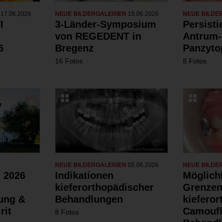
N
17.06.2026
NEUE BILDERGALERIEN
15.06.2026
NEUE BILDE
I
3-Länder-Symposium
Persist
von REGEDENT in
Antrum-
6
Bregenz
Panzyto
16 Fotos
8 Fotos
NEUE BILDERGALERIEN
05.06.2026
NEUE BILDE
 2026
Indikationen
Möglich
kieferorthopädischer
Grenzen
dung &
Behandlungen
kiefero
rit
Camoufl
8 Fotos