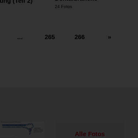
ng (Teil 2)
24 Fotos
...
265
266
»
Alle Fotos