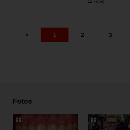
12 Fotos
«
1
2
3
Fotos