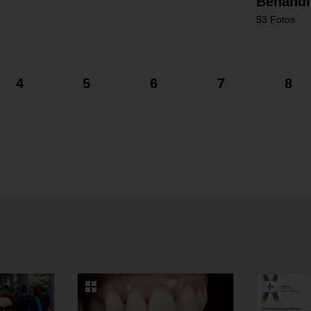
Behandlu
93 Fotos
4
5
6
7
8