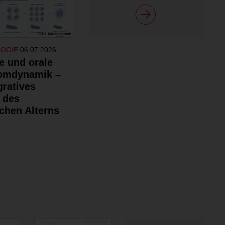
LOGIE
06.07.2026
e und orale
omdynamik –
gratives
 des
chen Alterns