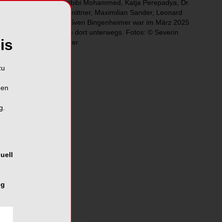
Lappel, Tanbibi Mohammed, Katja Perepadya, Dr.
Fabian Schmittner, Maximilian Sander, Leonard
Bleker und Sven Bingenheimer war im März 2025
vier Wochen dort unterwegs. Fotos: © Severin
is
Hackenberger
zum Artikel
zu
hen
g.
uell
ng
1