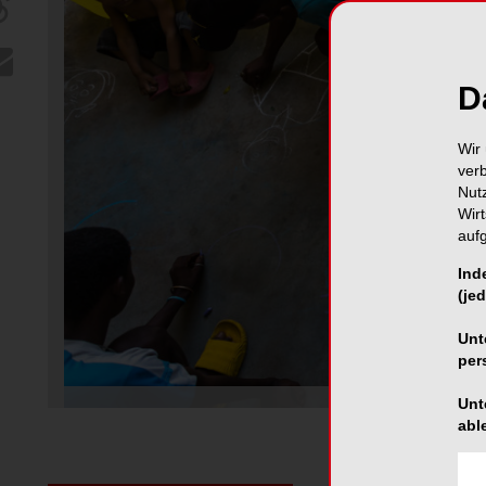
D
Wir 
ver
Nut
Wir
auf
Ind
(jed
Unt
per
Unt
abl