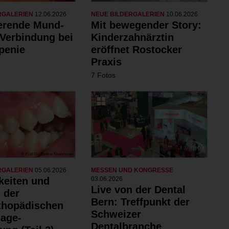
RGALERIEN
12.06.2026
NEUE BILDERGALERIEN
10.06.2026
ierende Mund-
Mit bewegender Story:
Verbindung bei
Kinderzahnärztin
penie
eröffnet Rostocker
Praxis
7 Fotos
RGALERIEN
05.06.2026
MESSEN UND KONGRESSE
keiten und
03.06.2026
Live von der Dental
 der
Bern: Treffpunkt der
rthopädischen
Schweizer
age-
Dentalbranche