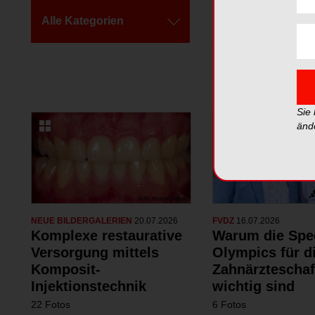
Alle Kategorien
Alle Galerien
Sie
änd
NEUE BILDERGALERIEN
20.07.2026
FVDZ
16.07.2026
Komplexe restaurative
Warum die Spe
Versorgung mittels
Olympics für d
Komposit-
Zahnärzteschaf
Injektionstechnik
wichtig sind
22 Fotos
6 Fotos