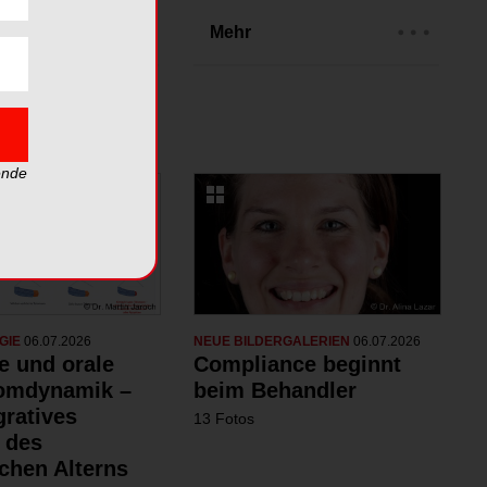
rien
Mehr
ende
GIE
06.07.2026
NEUE BILDERGALERIEN
06.07.2026
e und orale
Compliance beginnt
omdynamik –
beim Behandler
gratives
13 Fotos
 des
chen Alterns