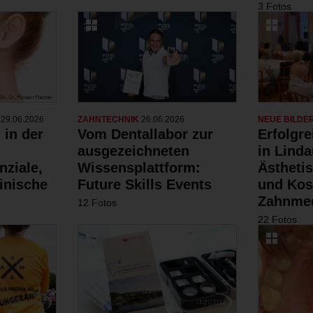
3 Fotos
N
29.06.2026
ZAHNTECHNIK
26.06.2026
NEUE BILDE
 in der
Vom Dentallabor zur
Erfolgr
ausgezeichneten
in Linda
nziale,
Wissensplattform:
Ästheti
inische
Future Skills Events
und Kos
Zahnmed
12 Fotos
22 Fotos