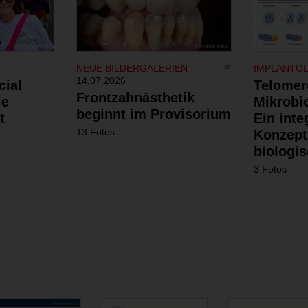
NEUE BILDERGALERIEN
IMPLANTO
14.07.2026
cial
Telomer
Frontzahnästhetik
ie
Mikrobi
beginnt im Provisorium
t
Ein inte
13 Fotos
Konzept
biologis
3 Fotos