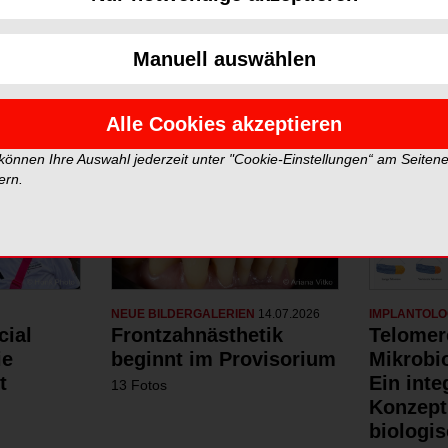
Neue Galerien
Top Gale
Manuell auswählen
Alle Cookies akzeptieren
 können Ihre Auswahl jederzeit unter "Cookie-Einstellungen“ am Seiten
ern.
NEUE BILDERGALERIEN
14.07.2026
IMPLANTOLO
cial
Frontzahnästhetik
Telomer
ie
beginnt im Provisorium
Mikrobi
t
Ein inte
13 Fotos
Konzept
biologis