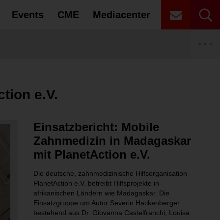
Events
CME
Mediacenter
ts
 Recht
Autoren
CME Partner
en, Debatten – Unsere Interviews im
igenknochenaufbau im atrophierten
gen Sticheleien im Job hilft
sights
ETAG 2027
uteilen bei Elektroaltgeräten und die damit
Laserzahnmedizin
Innungen
enzahnbereich
Risiken
tion e.V.
ale
roteine in der Dentalhygiene?
 Performance®: Warum Hochleistungsteams
rte
gung des BDO
ische Elektroaltgeräte nicht auf den
Prophylaxe
Universitäten
menarbeiten
dürfen
Einsatzbericht: Mobile
Patientenakte (ePA) – Was Sie wissen
iel – Klinische Aspekte von
ng im Gesundheitswesen: VDZI fordert
ktivator und BT2 Tiefbiss-Korrektor
gung der DGET
ken bei nicht ordnungsgemäßen Entsorgungen
Zahntechnik
Zahntechnik Meisterschulen
Zahnmedizin in Madagaskar
ungen
bindung zahntechnischer Labore
mit PlanetAction e.V.
Alterszahnmedizin
Unternehmensberatung & Agenturen
Die deutsche, zahnmedizinische Hilfsorganisation
PlanetAction e.V. betreibt Hilfsprojekte in
afrikanischen Ländern wie Madagaskar. Die
Einsatzgruppe um Autor Severin Hackenberger
bestehend aus Dr. Giovanna Castelfranchi, Louisa