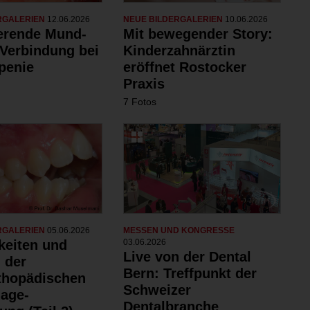
RGALERIEN
12.06.2026
NEUE BILDERGALERIEN
10.06.2026
ierende Mund-
Mit bewegender Story:
Verbindung bei
Kinderzahnärztin
penie
eröffnet Rostocker
Praxis
7 Fotos
RGALERIEN
05.06.2026
MESSEN UND KONGRESSE
keiten und
03.06.2026
Live von der Dental
 der
Bern: Treffpunkt der
rthopädischen
Schweizer
age-
Dentalbranche