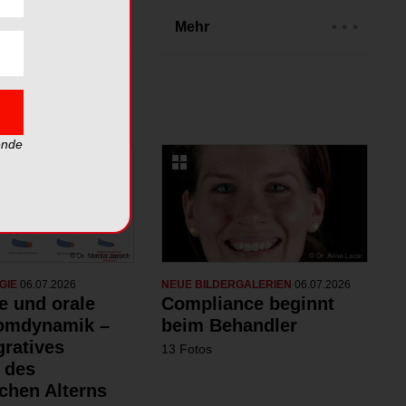
rien
Mehr
ende
GIE
06.07.2026
NEUE BILDERGALERIEN
06.07.2026
e und orale
Compliance beginnt
omdynamik –
beim Behandler
gratives
13 Fotos
 des
chen Alterns