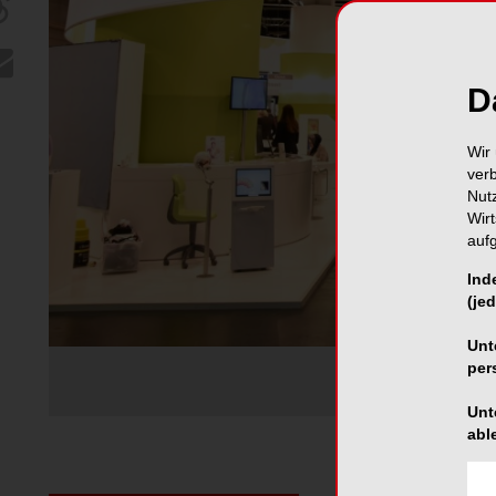
D
Wir 
ver
Nut
Wir
auf
Ind
(jed
Unt
per
Unt
abl