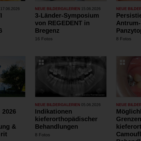
N
17.06.2026
NEUE BILDERGALERIEN
15.06.2026
NEUE BILDE
I
3-Länder-Symposium
Persist
von REGEDENT in
Antrum-
6
Bregenz
Panzyto
16 Fotos
8 Fotos
NEUE BILDERGALERIEN
05.06.2026
NEUE BILDE
 2026
Indikationen
Möglich
kieferorthopädischer
Grenzen
dung &
Behandlungen
kiefero
rit
Camoufl
8 Fotos