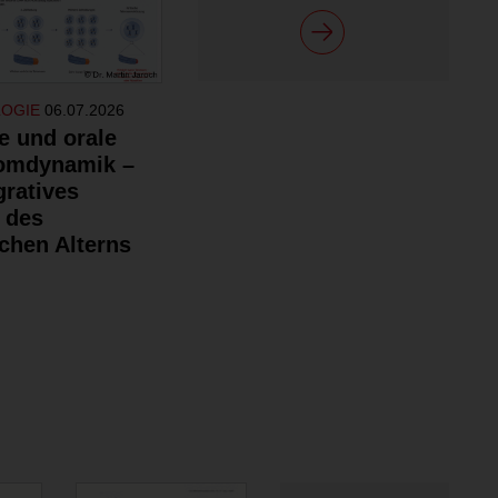
LOGIE
06.07.2026
e und orale
omdynamik –
gratives
 des
chen Alterns