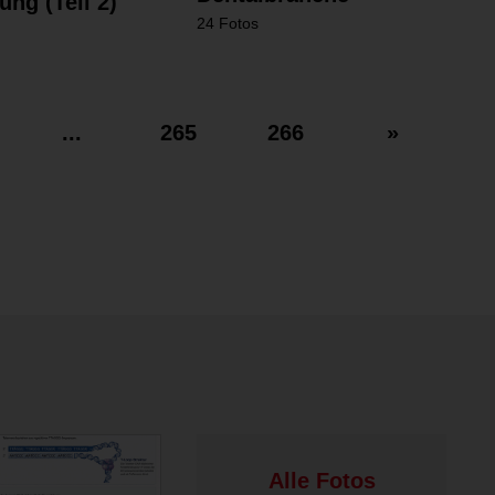
ng (Teil 2)
24 Fotos
...
265
266
»
Alle Fotos