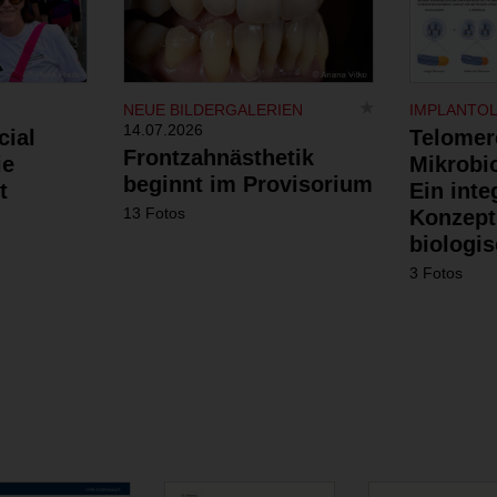
NEUE BILDERGALERIEN
IMPLANTO
14.07.2026
cial
Telomer
Frontzahnästhetik
ie
Mikrobi
beginnt im Provisorium
t
Ein inte
13 Fotos
Konzept
biologis
3 Fotos