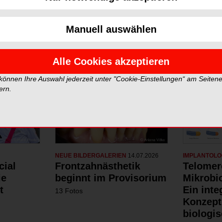
Neue Galerien
Top Gale
Manuell auswählen
Alle Cookies akzeptieren
 können Ihre Auswahl jederzeit unter "Cookie-Einstellungen“ am Seiten
ern.
NEUE BILDERGALERIEN
14.07.2026
IMPLANTOLO
cial
Frontzahnästhetik
Telomer
ie
beginnt im Provisorium
Mikrobi
t
Ein inte
13 Fotos
Konzept
biologis