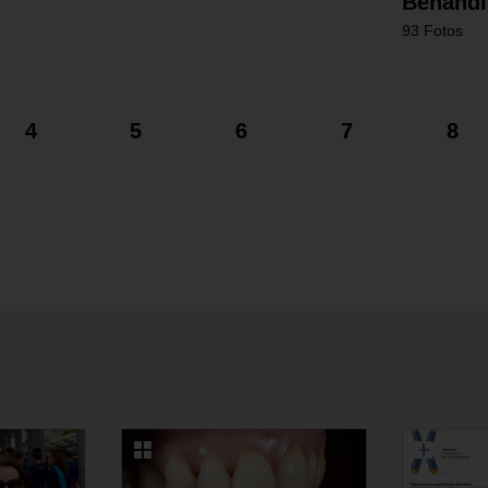
Behandlu
93 Fotos
4
5
6
7
8