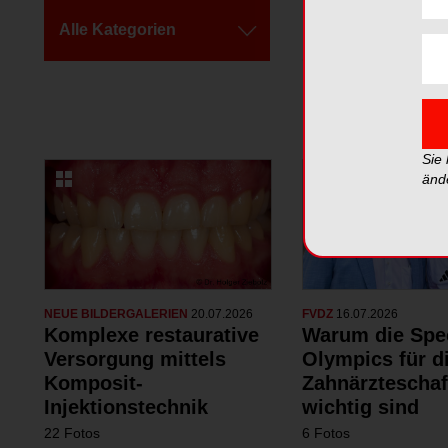
Alle Kategorien
Alle Galerien
Sie
änd
NEUE BILDERGALERIEN
20.07.2026
FVDZ
16.07.2026
Komplexe restaurative
Warum die Spe
Versorgung mittels
Olympics für d
Komposit-
Zahnärzteschaf
Injektionstechnik
wichtig sind
22 Fotos
6 Fotos