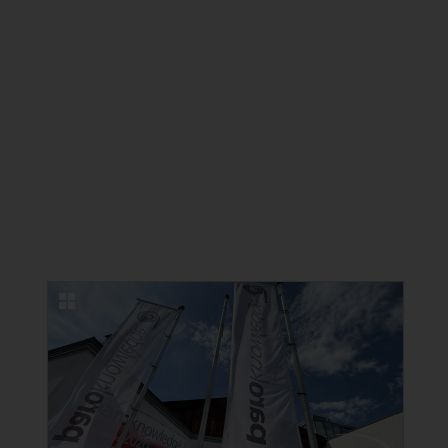
NEUE BILDERGALERIEN
22.06.2026
Erfolgreicher Kongress in Lindau zu
Ästhetischer Medizin und
Kosmetischer Zahnmedizin
22 Fotos