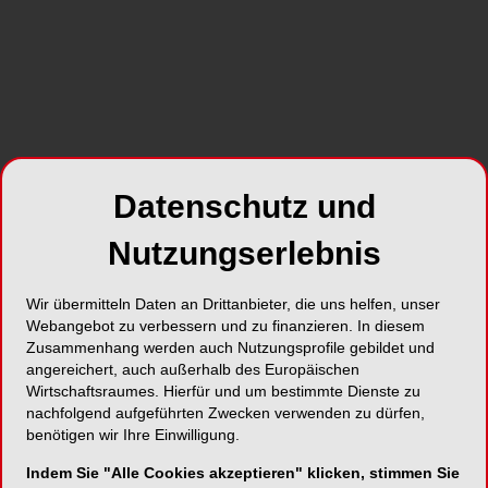
Datenschutz und
Nutzungserlebnis
Jakub Strnad, Ph.D., CEO von LASAK begrüßte die
P
Wir übermitteln Daten an Drittanbieter, die uns helfen, unser
Konferenz-Teilnehmer. © LASAK
vo
Webangebot zu verbessern und zu finanzieren. In diesem
Zusammenhang werden auch Nutzungsprofile gebildet und
angereichert, auch außerhalb des Europäischen
Wirtschaftsraumes. Hierfür und um bestimmte Dienste zu
nachfolgend aufgeführten Zwecken verwenden zu dürfen,
benötigen wir Ihre Einwilligung.
Indem Sie "Alle Cookies akzeptieren" klicken, stimmen Sie