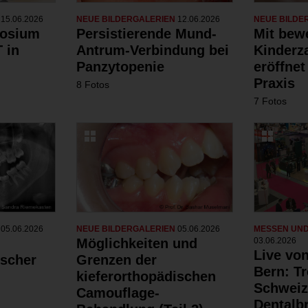
N
15.06.2026
NEUE BILDERGALERIEN
12.06.2026
NEUE BILDE
posium
Persistierende Mund-
Mit bew
 in
Antrum-Verbindung bei
Kinderz
Panzytopenie
eröffnet
Praxis
8 Fotos
7 Fotos
N
05.06.2026
NEUE BILDERGALERIEN
05.06.2026
MESSEN UN
Möglichkeiten und
03.06.2026
Live von
ischer
Grenzen der
Bern: Tr
kieferorthopädischen
Schweiz
Camouflage-
Dentalb