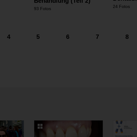
Behandlung (Teil 2)
24 Fotos
93 Fotos
4
5
6
7
8