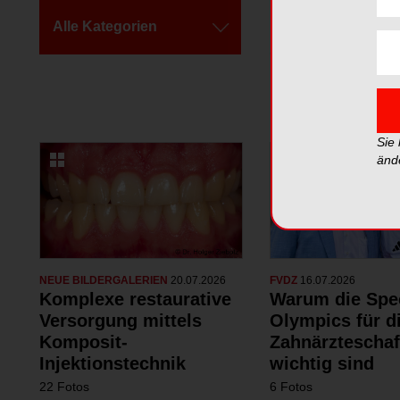
Alle Kategorien
Alle Galerien
Sie
änd
NEUE BILDERGALERIEN
20.07.2026
FVDZ
16.07.2026
Komplexe restaurative
Warum die Spe
Versorgung mittels
Olympics für d
Komposit-
Zahnärzteschaf
Injektionstechnik
wichtig sind
22 Fotos
6 Fotos