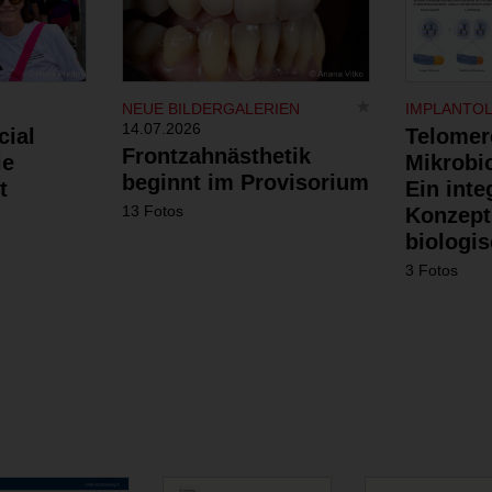
NEUE BILDERGALERIEN
IMPLANTO
14.07.2026
cial
Telomer
Frontzahnästhetik
ie
Mikrobi
beginnt im Provisorium
t
Ein inte
13 Fotos
Konzept
biologis
3 Fotos