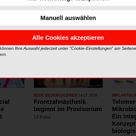
Neue Galerien
Top Gale
Manuell auswählen
Alle Cookies akzeptieren
 können Ihre Auswahl jederzeit unter "Cookie-Einstellungen“ am Seiten
ern.
NEUE BILDERGALERIEN
14.07.2026
IMPLANTOLO
cial
Frontzahnästhetik
Telomer
ie
beginnt im Provisorium
Mikrobi
t
Ein inte
13 Fotos
Konzept
biologis