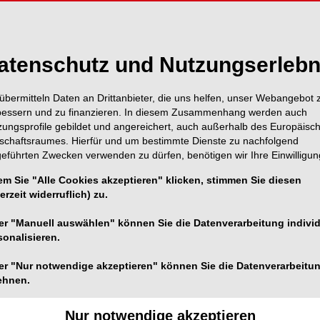
atenschutz und Nutzungserlebn
übermitteln Daten an Drittanbieter, die uns helfen, unser Webangebot 
bessern und zu finanzieren. In diesem Zusammenhang werden auch
zungsprofile gebildet und angereichert, auch außerhalb des Europäisc
tschaftsraumes. Hierfür und um bestimmte Dienste zu nachfolgend
geführten Zwecken verwenden zu dürfen, benötigen wir Ihre Einwilligun
em Sie "Alle Cookies akzeptieren" klicken, stimmen Sie diesen
erzeit widerruflich) zu.
er "Manuell auswählen" können Sie die Datenverarbeitung individ
sonalisieren.
bildung und Austausch im K3 KitzKongress.
er "Nur notwendige akzeptieren" können Sie die Datenverarbeitu
ehnen.
1/3
Nur notwendige akzeptieren