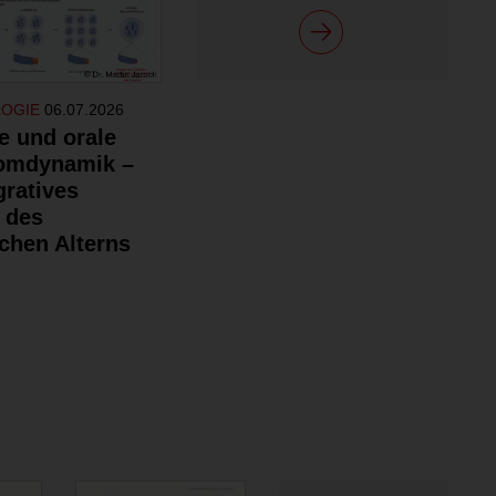
LOGIE
06.07.2026
e und orale
omdynamik –
gratives
 des
chen Alterns