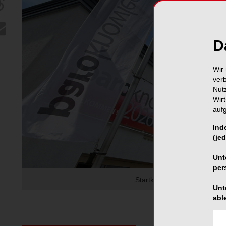
D
Wir 
ver
Nut
Wir
auf
Ind
(jed
Unt
per
Startklar für drei Tage Fort
Unt
abl