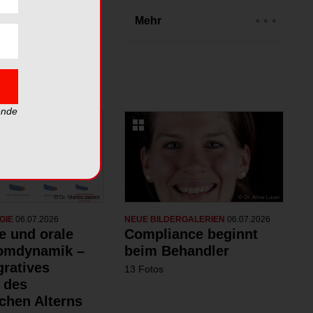
rien
Mehr
ende
GIE
06.07.2026
NEUE BILDERGALERIEN
06.07.2026
e und orale
Compliance beginnt
omdynamik –
beim Behandler
gratives
13 Fotos
 des
chen Alterns