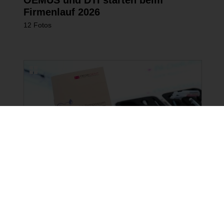
Firmenlauf 2026
12 Fotos
NEUE BILDERGALERIEN
15.06.2026
3-Länder-Symposium von
REGEDENT in Bregenz
16 Fotos