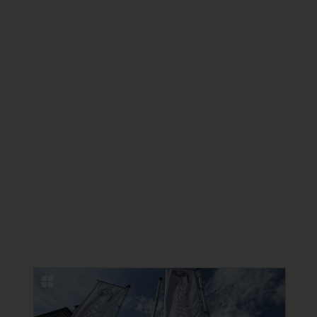
NEUE BILDERGALERIEN
22.06.2026
Erfolgreicher Kongress in Lindau zu
Ästhetischer Medizin und
Kosmetischer Zahnmedizin
22 Fotos