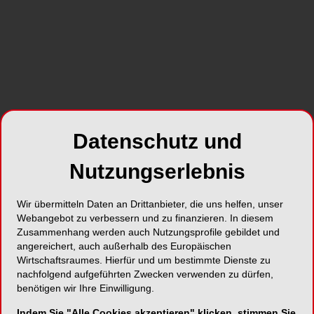
Feußner (100Marketing)
zum Artikel
Datenschutz und
Nutzungserlebnis
Wir übermitteln Daten an Drittanbieter, die uns helfen, unser
Webangebot zu verbessern und zu finanzieren. In diesem
Zusammenhang werden auch Nutzungsprofile gebildet und
angereichert, auch außerhalb des Europäischen
Abb. 1: Die SEA LOVE KFO Community genoss ihre
Abb
diesjährige Fortbildung in gewohnter Weise am malerischen
Wirtschaftsraumes. Hierfür und um bestimmte Dienste zu
Tegernsee.
nachfolgend aufgeführten Zwecken verwenden zu dürfen,
benötigen wir Ihre Einwilligung.
Indem Sie "Alle Cookies akzeptieren" klicken, stimmen Sie