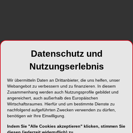
Datenschutz und
Das Forum Fribourg/Expo Centre SA, das 1999 eröffnete
grosse Ausstellungs-, Kongress- und Konzertzentrum,
Nutzungserlebnis
erwartete die Teilnehmer des SSO-Kongresses.
Wir übermitteln Daten an Drittanbieter, die uns helfen, unser
Webangebot zu verbessern und zu finanzieren. In diesem
Zusammenhang werden auch Nutzungsprofile gebildet und
angereichert, auch außerhalb des Europäischen
Wirtschaftsraumes. Hierfür und um bestimmte Dienste zu
nachfolgend aufgeführten Zwecken verwenden zu dürfen,
benötigen wir Ihre Einwilligung.
Indem Sie "Alle Cookies akzeptieren" klicken, stimmen Sie
diesen (jederzeit widerruflich) zu.