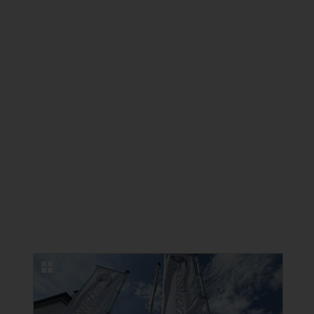
NEUE BILDERGALERIEN
22.06.2026
Erfolgreicher Kongress in Lindau zu
Ästhetischer Medizin und
Kosmetischer Zahnmedizin
22 Fotos