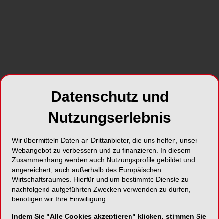
zum Artikel
Datenschutz und
Nutzungserlebnis
Wir übermitteln Daten an Drittanbieter, die uns helfen, unser
Webangebot zu verbessern und zu finanzieren. In diesem
Freuten sich beide, ihre Weltneuheit auf der IDS
Ein 
Zusammenhang werden auch Nutzungsprofile gebildet und
bekanntgegen zu können: Christoph Stark, CEO imes-icore
ei
GmbH (li) und Dr. Michael Krieg, Zahnarzt und Head of
Aus
angereichert, auch außerhalb des Europäischen
Business Development bei imes-icore GmbH.
Wirtschaftsraumes. Hierfür und um bestimmte Dienste zu
nachfolgend aufgeführten Zwecken verwenden zu dürfen,
benötigen wir Ihre Einwilligung.
Indem Sie "Alle Cookies akzeptieren" klicken, stimmen Sie