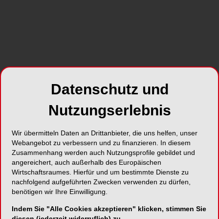
Datenschutz und
Die W&H Pressekonferenz fand in der Kölner Flora statt.
D
Nutzungserlebnis
Wir übermitteln Daten an Drittanbieter, die uns helfen, unser
Webangebot zu verbessern und zu finanzieren. In diesem
Zusammenhang werden auch Nutzungsprofile gebildet und
angereichert, auch außerhalb des Europäischen
Wirtschaftsraumes. Hierfür und um bestimmte Dienste zu
nachfolgend aufgeführten Zwecken verwenden zu dürfen,
benötigen wir Ihre Einwilligung.
Indem Sie "Alle Cookies akzeptieren" klicken, stimmen Sie
diesen (jederzeit widerruflich) zu.