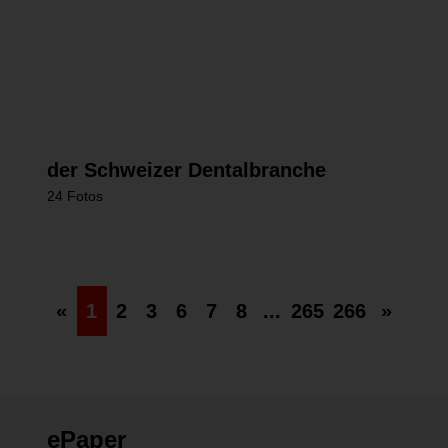
Behandlung (Teil 2)
93 Fotos
MESSEN UND KONGRESSE
03.06.2026
Live von der Dental Bern: Treffpunkt
der Schweizer Dentalbranche
24 Fotos
«
1
2
3
6
7
8
...
265
266
»
ePaper