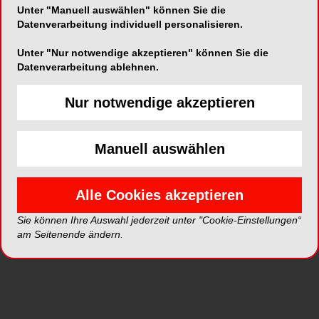
Unter "Manuell auswählen" können Sie die
Datenverarbeitung individuell personalisieren.
Unter "Nur notwendige akzeptieren" können Sie die
Datenverarbeitung ablehnen.
Nur notwendige akzeptieren
Manuell auswählen
NEUE BILDERGALERIEN
20.07.2026
Komplexe restaurative Versorgung
Alle Cookies akzeptieren
mittels Komposit-Injektionstechnik
22 Fotos
Sie können Ihre Auswahl jederzeit unter "Cookie-Einstellungen“
am Seitenende ändern.