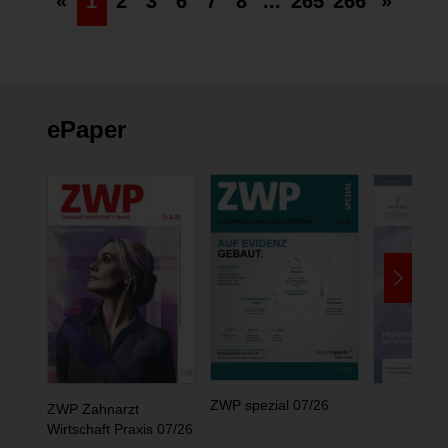
«
1
2
3
6
7
8
...
265
266
»
ePaper
ZWP spezial 07/26
ZWP Zahnarzt
Wirtschaft Praxis 07/26