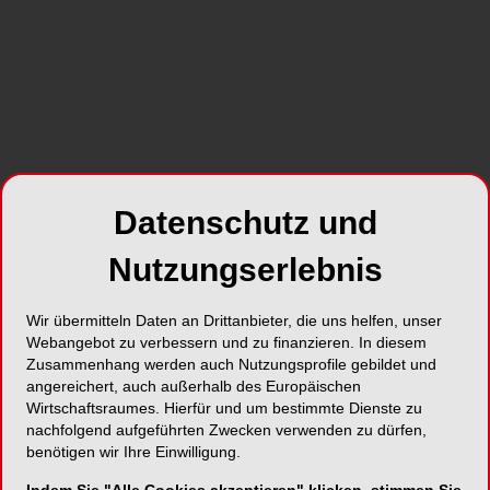
ganz klar ausgerichtet auf die Menschen, die sich in
den Räumen willkommen und wohlfühlen sollen. Ein
Highlight der Praxis ist die Eingangshalle als Raum-im-
Raum-System, in dem hochwertige Möbel Eleganz,
Classiness und Wärme, und klar angelegte Laufwege
designerische Souveränität und Ruhe erzeugen. ©
Jakob Börner
Datenschutz und
Nutzungserlebnis
Wir übermitteln Daten an Drittanbieter, die uns helfen, unser
Webangebot zu verbessern und zu finanzieren. In diesem
Zusammenhang werden auch Nutzungsprofile gebildet und
angereichert, auch außerhalb des Europäischen
Wirtschaftsraumes. Hierfür und um bestimmte Dienste zu
nachfolgend aufgeführten Zwecken verwenden zu dürfen,
benötigen wir Ihre Einwilligung.
32 reasons ZAHNTEAM, Dr. Heike Kreymborg, Kristian
3