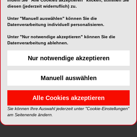
Indem Sie "Alle Cookies akzeptieren" klicken, stimmen Sie
Grimm, Hamburg
diesen (jederzeit widerruflich) zu.
Unter "Manuell auswählen" können Sie die
Datenverarbeitung individuell personalisieren.
Unter "Nur notwendige akzeptieren" können Sie die
Datenverarbeitung ablehnen.
Nur notwendige akzeptieren
Manuell auswählen
Alle Kategorien
Alle Galerien
Alle Cookies akzeptieren
Sie können Ihre Auswahl jederzeit unter "Cookie-Einstellungen“
am Seitenende ändern.
Neue Galerien
Top Galerien