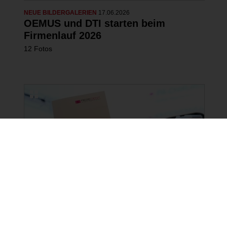
NEUE BILDERGALERIEN
17.06.2026
OEMUS und DTI starten beim
Firmenlauf 2026
12 Fotos
NEUE BILDERGALERIEN
15.06.2026
3-Länder-Symposium von
REGEDENT in Bregenz