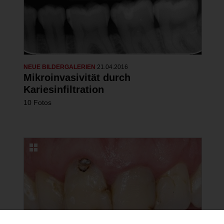
NEUE BILDERGALERIEN
21.04.2016
Mikroinvasivität durch
Kariesinfiltration
10 Fotos