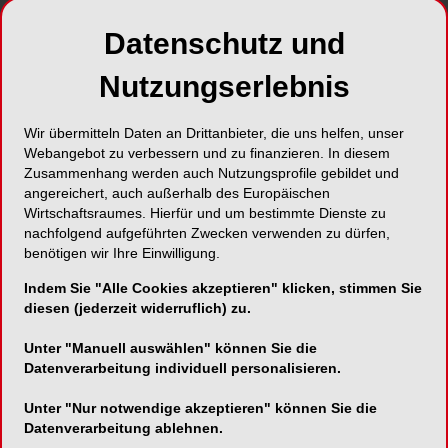
Datenschutz und
Nutzungserlebnis
Wir übermitteln Daten an Drittanbieter, die uns helfen, unser
Webangebot zu verbessern und zu finanzieren. In diesem
Zusammenhang werden auch Nutzungsprofile gebildet und
angereichert, auch außerhalb des Europäischen
Wirtschaftsraumes. Hierfür und um bestimmte Dienste zu
nachfolgend aufgeführten Zwecken verwenden zu dürfen,
benötigen wir Ihre Einwilligung.
Indem Sie "Alle Cookies akzeptieren" klicken, stimmen Sie
Junges Format für ein junge Publikum! Ganze 100 junge
Fre
diesen (jederzeit widerruflich) zu.
Teilnehmerinnen und Teilnehmer konnte die 2. Interdentale
d
2019 gewinnen.
Unter "Manuell auswählen" können Sie die
Datenverarbeitung individuell personalisieren.
Unter "Nur notwendige akzeptieren" können Sie die
Datenverarbeitung ablehnen.