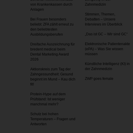
von Krankenkassen durch
Zahnmedizin
Anlagen
Stimmen, Themen,
Bei Frauen besonders
Debatten – Unsere
beliebt: ZFA zählt erneut zu
Interviews im Überblick
den beliebtesten
„Das ist GC – Wir sind GC“
Ausbildungsberufen
Elektronische Patientenakte
Dreifache Auszeichnung für
(ePA) – Was Sie wissen
bredent medical beim
müssen
Dental Marketing Award
2026
Künstliche Intelligenz (KI) in
der Zahnmedizin
Aktionskreis zum Tag der
Zahnges­sundheit: Gesund
ZWP goes female
beginnt im Mund – Kau dich
fit!
Protein-Hype auf dem
Prüfstand: Ist weniger
manchmal mehr?
Schutz bei hohen
Temperaturen – Fragen und
Antworten