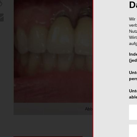
D
Wir 
ver
Nut
Wir
auf
Ind
(jed
Unt
per
Unt
abl
Abb. 1: Stark fortgeschritte