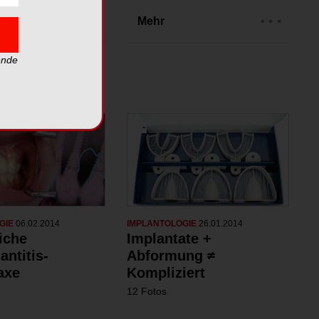
rien
Mehr
ende
GIE
06.02.2014
IMPLANTOLOGIE
26.01.2014
iche
Implantate +
antitis-
Abformung ≠
axe
Kompliziert
12 Fotos