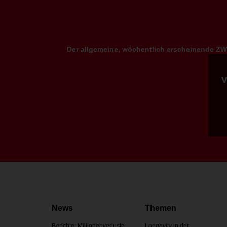
Der allgemeine, wöchentlich erscheinende ZWP
News
Themen
Berichte: Millionenverluste
Longevity in der