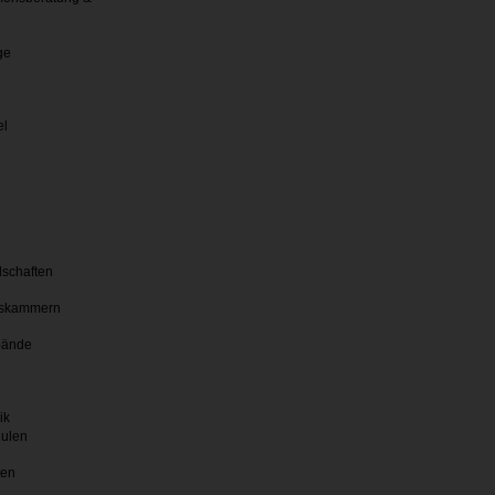
ge
el
lschaften
skammern
bände
ik
hulen
ten