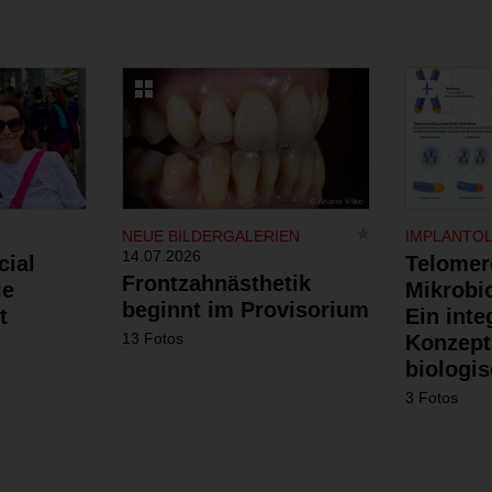
NEUE BILDERGALERIEN
IMPLANTO
14.07.2026
cial
Telomer
Frontzahnästhetik
ie
Mikrobi
beginnt im Provisorium
t
Ein inte
13 Fotos
Konzept
biologis
3 Fotos