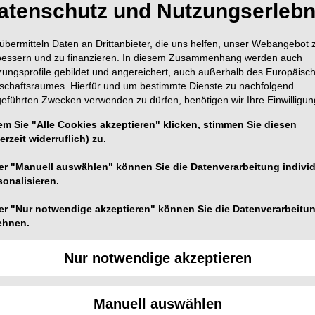
atenschutz und Nutzungserlebn
übermitteln Daten an Drittanbieter, die uns helfen, unser Webangebot 
bessern und zu finanzieren. In diesem Zusammenhang werden auch
zungsprofile gebildet und angereichert, auch außerhalb des Europäisc
tschaftsraumes. Hierfür und um bestimmte Dienste zu nachfolgend
geführten Zwecken verwenden zu dürfen, benötigen wir Ihre Einwilligun
em Sie "Alle Cookies akzeptieren" klicken, stimmen Sie diesen
erzeit widerruflich) zu.
er "Manuell auswählen" können Sie die Datenverarbeitung individ
sonalisieren.
er "Nur notwendige akzeptieren" können Sie die Datenverarbeitu
ehnen.
ne Periimplantitis in der Oberkieferfront.
Nur notwendige akzeptieren
1/1
Manuell auswählen