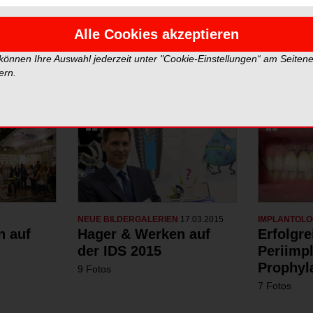
Neue Galerien
Top Gale
Alle Cookies akzeptieren
 können Ihre Auswahl jederzeit unter "Cookie-Einstellungen“ am Seiten
ern.
NEUE BILDERGALERIEN
17.03.2015
IMPLANTOLO
n auf
Hager & Werken auf
Erfolgre
der IDS 2015
Periimpl
Prophyl
9 Fotos
7 Fotos