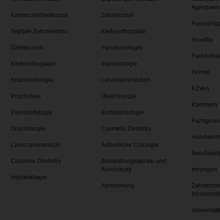
Agenturen
Kinderzahnheilkunde
Zahntechnik
Fachverla
Digitale Zahnmedizin
Kieferorthopädie
Anwälte
Zahntechnik
Parodontologie
Fachhand
Kieferorthopädie
Implantologie
Firmen
Endodontologie
Laserzahnmedizin
KZVen
Prophylaxe
Oralchirurgie
Kammern
Parodontologie
Endodontologie
Fachgesel
Oralchirurgie
Cosmetic Dentistry
Handwerk
Laserzahnmedizin
Ästhetische Chirurgie
Berufsver
Cosmetic Dentistry
Behandlungsgeräte und
Ausrüstung
Innungen
Implantologie
Abrechnung
Zahntechn
Meistersc
Universitä