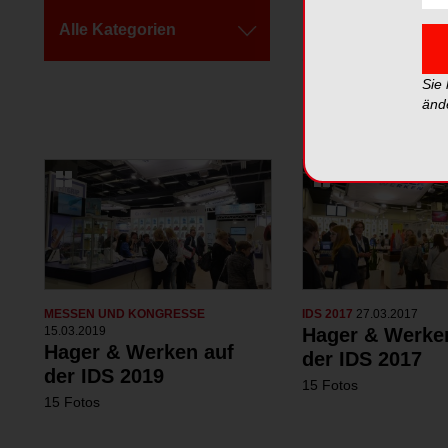
Alle Kategorien
Alle Galerien
Sie
änd
MESSEN UND KONGRESSE
IDS 2017
27.03.2017
15.03.2019
Hager & Werke
Hager & Werken auf
der IDS 2017
der IDS 2019
15 Fotos
15 Fotos