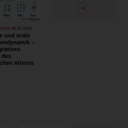
LOGIE
06.07.2026
e und orale
omdynamik –
gratives
 des
chen Alterns