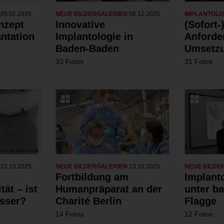
N
05.02.2026
NEUE BILDERGALERIEN
08.12.2025
IMPLANTOLO
nzept
Innovative
(Sofort-
antation
Implantologie in
Anforde
Baden-Baden
Umsetzu
33 Fotos
31 Fotos
N
23.10.2025
NEUE BILDERGALERIEN
13.10.2025
NEUE BILDE
Fortbildung am
Implant
tät – ist
Humanpräparat an der
unter ba
sser?
Charité Berlin
Flagge
14 Fotos
12 Fotos