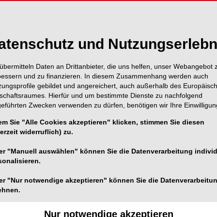
atenschutz und Nutzungserlebn
übermitteln Daten an Drittanbieter, die uns helfen, unser Webangebot 
bessern und zu finanzieren. In diesem Zusammenhang werden auch
zungsprofile gebildet und angereichert, auch außerhalb des Europäisc
tschaftsraumes. Hierfür und um bestimmte Dienste zu nachfolgend
geführten Zwecken verwenden zu dürfen, benötigen wir Ihre Einwilligun
em Sie "Alle Cookies akzeptieren" klicken, stimmen Sie diesen
erzeit widerruflich) zu.
er "Manuell auswählen" können Sie die Datenverarbeitung individ
sonalisieren.
bildung und Austausch im K3 KitzKongress.
er "Nur notwendige akzeptieren" können Sie die Datenverarbeitu
ehnen.
1/3
Nur notwendige akzeptieren