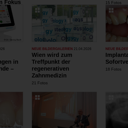
m Fokus
15 Fotos
026
NEUE BILDERGALERIEN
21.04.2026
NEUE BILDE
Wien wird zum
Implanta
gen in
Treffpunkt der
Sofortv
nde –
regenerativen
18 Fotos
Zahnmedizin
21 Fotos