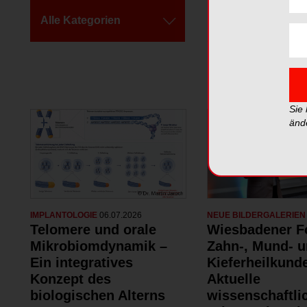
Alle Kategorien
Alle Galerien
Sie
änd
IMPLANTOLOGIE
06.07.2026
NEUE BILDERGALERIE
Telomere und orale
Wiesbadener F
Mikrobiomdynamik –
Zahn-, Mund- 
Ein integratives
Kieferheilkund
Konzept des
Aktuelle
biologischen Alterns
wissenschaftli