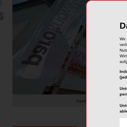
D
Wir 
ver
Nut
Wir
auf
Ind
(jed
Unt
per
Startklar für drei Tage Fort
Unt
abl