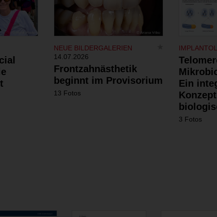
NEUE BILDERGALERIEN
IMPLANTO
14.07.2026
cial
Telomer
Frontzahnästhetik
ie
Mikrobi
beginnt im Provisorium
t
Ein inte
13 Fotos
Konzept
biologis
3 Fotos