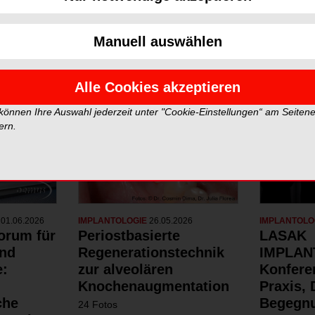
Neue Galerien
Top Gale
Manuell auswählen
Alle Cookies akzeptieren
 können Ihre Auswahl jederzeit unter "Cookie-Einstellungen“ am Seiten
ern.
N
01.06.2026
IMPLANTOLOGIE
26.05.2026
IMPLANTOLO
orum für
Periostbasierte
LASAK
und
Regenerationstechnik
IMPLAN
e:
zur alveolären
Konfere
Knochenaugmentation
Praxis,
che
Begegn
24 Fotos