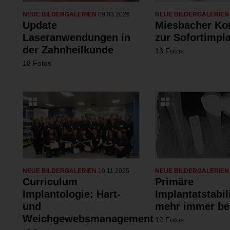
NEUE BILDERGALERIEN
09.03.2026
NEUE BILDERGALERIE
Update
Miesbacher Ko
Laseranwendungen in
zur Sofortimpl
der Zahnheilkunde
13 Fotos
18 Fotos
NEUE BILDERGALERIEN
10.11.2025
NEUE BILDERGALERIE
Curriculum
Primäre
Implantologie: Hart-
Implantatstabili
und
mehr immer be
Weichgewebsmanagement
12 Fotos