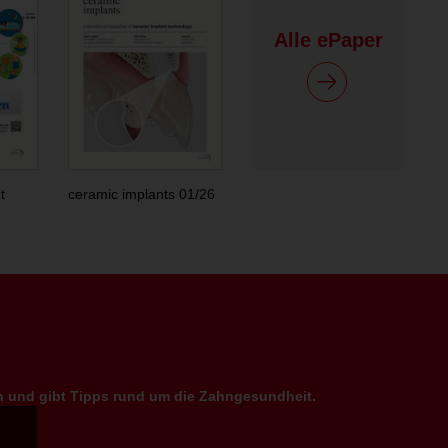
Alle ePaper
t
ceramic implants 01/26
en und gibt Tipps rund um die Zahngesundheit.