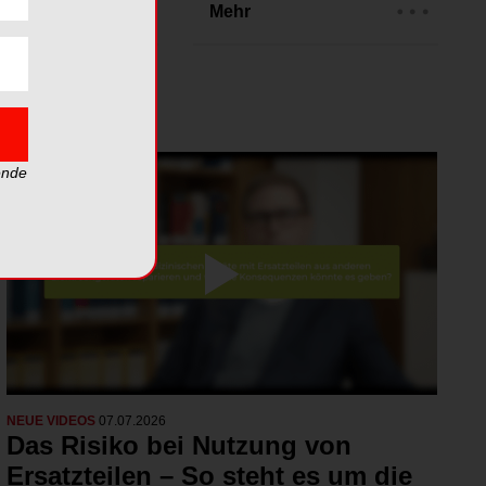
eos
Mehr
ende
NEUE VIDEOS
07.07.2026
Das Risiko bei Nutzung von
Ersatzteilen – So steht es um die