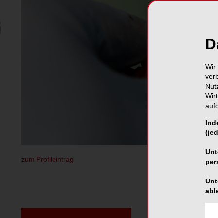
D
Wir 
ver
Nut
Wir
auf
Ind
(jed
Unt
zum Profileintrag
per
Unt
abl