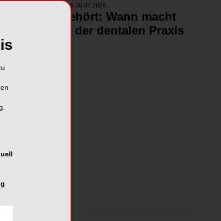
NEUE VIDEOS
30.07.2026
#reingehört: Wann macht
DVT in der dentalen Praxis
is
Sinn?
19.15 Min
zu
hen
g.
uell
ng