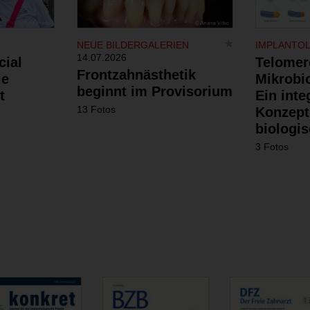
NEUE BILDERGALERIEN
IMPLANTO
14.07.2026
cial
Telomer
Frontzahnästhetik
ie
Mikrobi
beginnt im Provisorium
t
Ein inte
13 Fotos
Konzept
biologis
3 Fotos