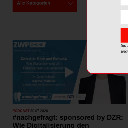
Alle Kategorien
Alle Videos
Sie
änd
PODCAST
30.07.2026
#nachgefragt: sponsored by DZR:
Wie Digitalisierung den