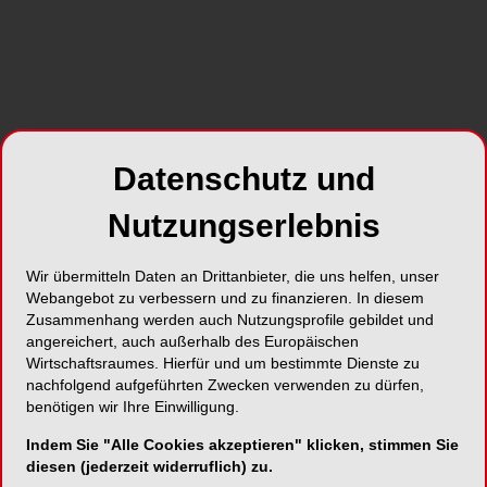
zum Unternehmen
Datenschutz und
Nutzungserlebnis
Wir übermitteln Daten an Drittanbieter, die uns helfen, unser
Webangebot zu verbessern und zu finanzieren. In diesem
Zusammenhang werden auch Nutzungsprofile gebildet und
angereichert, auch außerhalb des Europäischen
NEUE VIDEOS
30.07.2026
Wirtschaftsraumes. Hierfür und um bestimmte Dienste zu
#reingehört: Wann macht DVT in der
nachfolgend aufgeführten Zwecken verwenden zu dürfen,
benötigen wir Ihre Einwilligung.
dentalen Praxis Sinn?
19.15 Min
Indem Sie "Alle Cookies akzeptieren" klicken, stimmen Sie
diesen (jederzeit widerruflich) zu.