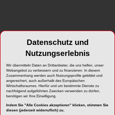
zum Unternehmen
Datenschutz und
Nutzungserlebnis
Wir übermitteln Daten an Drittanbieter, die uns helfen, unser
Webangebot zu verbessern und zu finanzieren. In diesem
Zusammenhang werden auch Nutzungsprofile gebildet und
angereichert, auch außerhalb des Europäischen
NEUE VIDEOS
30.07.2026
Wirtschaftsraumes. Hierfür und um bestimmte Dienste zu
#reingehört: Wann macht DVT in der
nachfolgend aufgeführten Zwecken verwenden zu dürfen,
benötigen wir Ihre Einwilligung.
dentalen Praxis Sinn?
19.15 Min
Indem Sie "Alle Cookies akzeptieren" klicken, stimmen Sie
diesen (jederzeit widerruflich) zu.